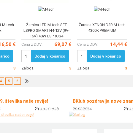
R M-tech
Žarnica LED M-tech SET
Žarnica XENON D2R M-tech
k
LSPRO SMART H4-12V (9V-
4300K PREMIUM
16V) 40W LSPROS4
16,50 €
69,07 €
14,44 €
Cena z DDV:
Cena z DDV:
arico
Dodaj v košarico
Dodaj v košarico
3
Zaloga
3
Zaloga
3
4
5
6
 9. številka naše revije!
BKlub pozdravlja nove zna
Preberi več
Preb
20.08.2024
!