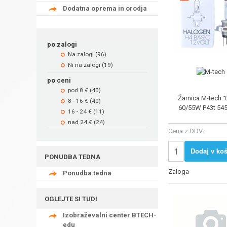
Dodatna oprema in orodja
po zalogi
Na zalogi (96)
Ni na zalogi (19)
po ceni
pod 8 € (40)
Žarnica M-tech 
8 - 16 € (40)
60/55W P43t 54
16 - 24 € (11)
nad 24 € (24)
Cena z DDV:
Dodaj v koš
PONUDBA TEDNA
Zaloga
Ponudba tedna
OGLEJTE SI TUDI
Izobraževalni center BTECH-
edu