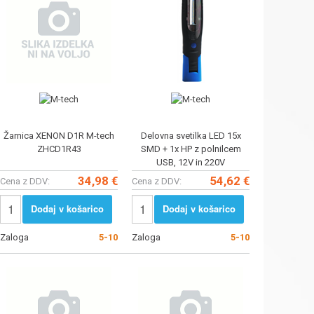
Žarnica XENON D1R M-tech
Delovna svetilka LED 15x
ZHCD1R43
SMD + 1x HP z polnilcem
USB, 12V in 220V
34,98 €
54,62 €
Cena z DDV:
Cena z DDV:
Dodaj v košarico
Dodaj v košarico
Zaloga
5-10
Zaloga
5-10