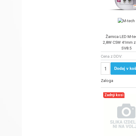
Žarnica LED M-te
2,8W C5W 41mm z
SV8.5
Cena z DDV:
Dodaj v koš
Zaloga
Zadnji kosi