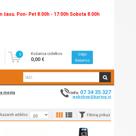
času. Pon- Pet 8:00h - 17:00h Sobota 8:00h
Košarica izdelkov
0
Odpri
0,00 €
košarico
07 34 35 327
na mesta
Info:
webshop@bartog.si
rikazanih artiklov
Filtriraj prikaz