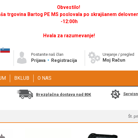
Obvestilo!
a trgovina Bartog PE MS poslovala po skrajšanem delovnem 
-12:00h
Hvala za razumevanje!
Postanite naš član
Urejanje / pregled
Moj Račun
Prijava
Registracija
GUM
BKLUB
O NAS
Servis
Brezplačna dostava nad 80€
Št. p