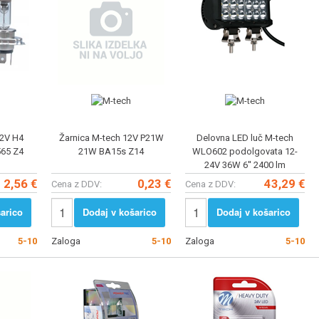
12V H4
Žarnica M-tech 12V P21W
Delovna LED luč M-tech
565 Z4
21W BA15s Z14
WLO602 podolgovata 12-
24V 36W 6'' 2400 lm
2,56 €
0,23 €
43,29 €
Cena z DDV:
Cena z DDV:
arico
Dodaj v košarico
Dodaj v košarico
5-10
Zaloga
5-10
Zaloga
5-10