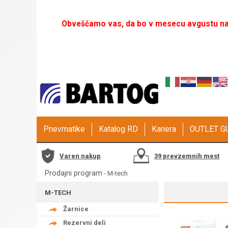
Obveščamo vas, da bo v mesecu avgustu naš
Pnevmatike
Katalog RD
Kariera
OUTLET 
Varen nakup
39 prevzemnih mest
Prodajni program
-
M-tech
M-TECH
Žarnice
Rezervni deli