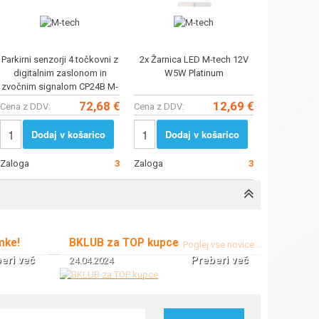
Parkirni senzorji 4 točkovni z
2x Žarnica LED M-tech 12V
digitalnim zaslonom in
W5W Platinum
zvočnim signalom CP24B M-
tech
72,68 €
12,69 €
Cena z DDV:
Cena z DDV:
Dodaj v košarico
Dodaj v košarico
Zaloga
3
Zaloga
3
mke!
BKLUB za TOP kupce
Poglej vse novice...
eri več
Preberi več
24.04.2024