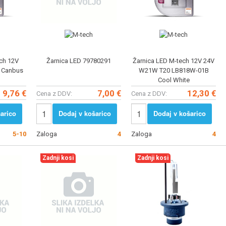
ch 12V
Žarnica LED 79780291
Žarnica LED M-tech 12V 24V
 Canbus
W21W T20 LB818W-01B
Cool White
9,76 €
7,00 €
12,30 €
Cena z DDV:
Cena z DDV:
arico
Dodaj v košarico
Dodaj v košarico
5-10
Zaloga
4
Zaloga
4
Zadnji kosi
Zadnji kosi