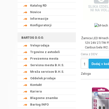
Katalog RD
Novice
Informacije
Konfiguratorji
BARTOG D.O.O.
Žarnica LED M-tech
12V 24V 27/7W 
Veleprodaja
Canbus bela W2
Trgovine z avtodeli
LB831W-01
Cena z DDV:
Prevzemna mesta
Dodaj v koš
Servisna mesta B.H.S.
Mreža servisov B.H.S.
Zaloga
Oddelek prodaje
Kontakt
Kariera
Blagovne znamke
Bartog INFO