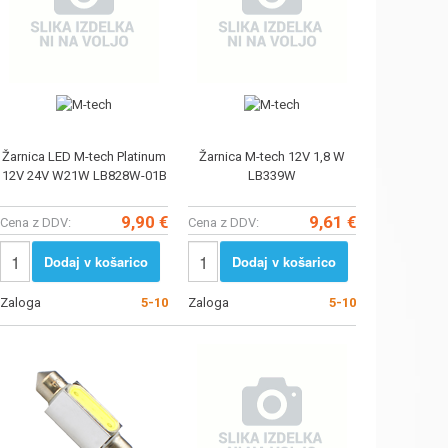
Žarnica LED M-tech Platinum
Žarnica M-tech 12V 1,8 W
12V 24V W21W LB828W-01B
LB339W
9,90 €
9,61 €
Cena z DDV:
Cena z DDV:
Dodaj v košarico
Dodaj v košarico
Zaloga
5-10
Zaloga
5-10