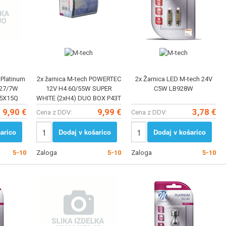
 Platinum
2x žarnica M-tech POWERTEC
2x Žarnica LED M-tech 24V
P27/7W
12V H4 60/55W SUPER
C5W LB928W
.5X15Q
WHITE (2xH4) DUO BOX P43T
B
PTZSW4-DUO
9,90 €
9,99 €
3,78 €
Cena z DDV:
Cena z DDV:
arico
Dodaj v košarico
Dodaj v košarico
5-10
Zaloga
5-10
Zaloga
5-10