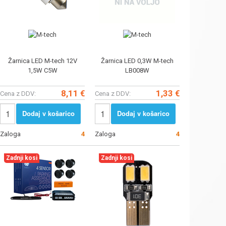
Žarnica LED M-tech 12V
Žarnica LED 0,3W M-tech
1,5W C5W
LB008W
8,11 €
1,33 €
Cena z DDV:
Cena z DDV:
Dodaj v košarico
Dodaj v košarico
Zaloga
4
Zaloga
4
Zadnji kosi
Zadnji kosi