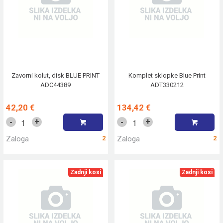
Zavorni kolut, disk BLUE PRINT
Komplet sklopke Blue Print
ADC44389
ADT330212
42,20 €
134,42 €
+
+
-
-
Zaloga
2
Zaloga
2
Zadnji kosi
Zadnji kosi