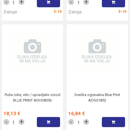
+
+
-
-
Zaloga
5-10
Zaloga
5-10
Puša roke, vilic / upravljalni vzvod
Svečka ogrevalna Blue Print
BLUE PRINT ADH28056
ADG01852
18,13 €
16,84 €
+
+
-
-