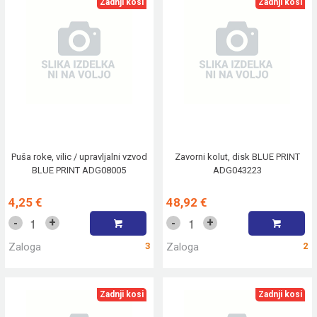
Zadnji kosi
Zadnji kosi
Puša roke, vilic / upravljalni vzvod
Zavorni kolut, disk BLUE PRINT
BLUE PRINT ADG08005
ADG043223
4,25 €
48,92 €
+
+
-
-
Zaloga
3
Zaloga
2
Zadnji kosi
Zadnji kosi