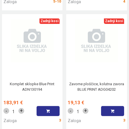
Zaloga
5-10
Zaloga
4
Zadnji kosi
Zadnji kosi
Komplet sklopke Blue Print
Zavorne ploščice, kolutna zavora
ADN130194
BLUE PRINT ADG04202
183,91 €
19,13 €
+
+
-
-
Zaloga
3
Zaloga
3