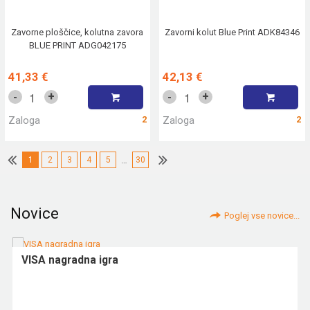
Zavorne ploščice, kolutna zavora
Zavorni kolut Blue Print ADK84346
BLUE PRINT ADG042175
41,33 €
42,13 €
+
+
-
-
Zaloga
2
Zaloga
2
1
2
3
4
5
…
30
Novice
Poglej vse novice...
VISA nagradna igra