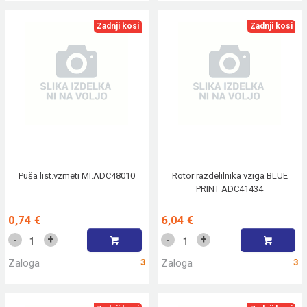
Zadnji kosi
Zadnji kosi
Puša list.vzmeti MI.ADC48010
Rotor razdelilnika vziga BLUE
PRINT ADC41434
0,74 €
6,04 €
+
+
-
-
Zaloga
3
Zaloga
3