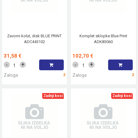
Zavorni kolut, disk BLUE PRINT
Komplet sklopke Blue Print
ADC443102
ADK83060
31,58 €
102,70 €
+
+
-
-
Zaloga
2
Zaloga
2
Zadnji kosi
Zadnji kosi