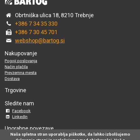
Obrtniška ulica 18, 8210 Trebnje
+386 7 34 35 330
+386 7 30 45 701
webshop@bartog.si
Nakupovanje
Pogoji poslovanja
Način plačila
Prevzemna mesta
Dostava
Trgovine
Sledite nam
Facebook
LinkedIn
Uporabne povezave
Naša spletna stran uporablja piškotke, da lahko izbolšujemo