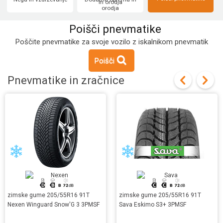
orodja
Poišči pnevmatike
Poščite pnevmatike za svoje vozilo z iskalnikom pnevmatik
Poišči
Pnevmatike in zračnice
zimske gume 205/55R16 91T
zimske gume 205/55R16 91T
Nexen Winguard Snow'G 3 3PMSF
Sava Eskimo S3+ 3PMSF