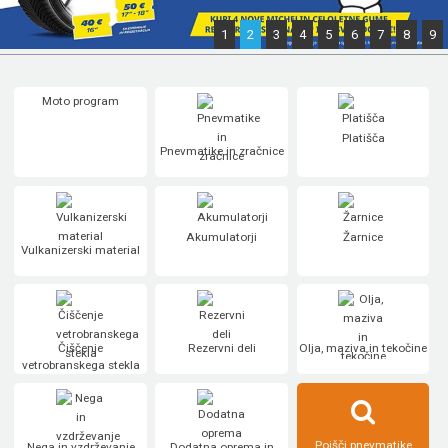
1
2
3
4
5
6
7
8
9
Moto program
Platišča
Pnevmatike in zračnice
Akumulatorji
Žarnice
Vulkanizerski material
Čiščenje
Rezervni deli
Olja, maziva in tekočine
vetrobranskega stekla
Poišči pnevmatike
Nega in vzdrževanje
Dodatna oprema in