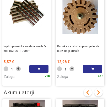
Injekcije mehke osebna vozila 5
Radirka za odstranjevanje lepila
kos DC106 - 100mm
uteži na platiščih
3,37 €
12,96 €
+
+
-
-
Zaloga
>10
Zaloga
>10
Akumulatorji