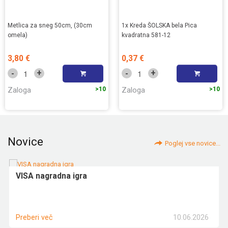
Metlica za sneg 50cm, (30cm
1x Kreda ŠOLSKA bela Pica
omela)
kvadratna 581-12
3,80 €
0,37 €
+
+
-
-
Zaloga
>10
Zaloga
>10
Novice
Poglej vse novice...
VISA nagradna igra
10.06.2026
Preberi več