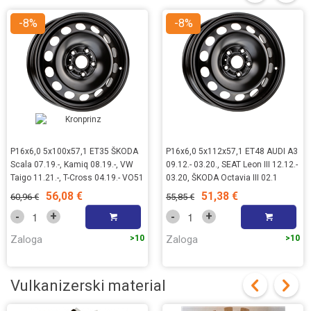
-8%
-8%
P16x6,0 5x100x57,1 ET35 ŠKODA
P16x6,0 5x112x57,1 ET48 AUDI A3
Scala 07.19.-, Kamiq 08.19.-, VW
09.12.- 03.20., SEAT Leon III 12.12.-
Taigo 11.21.-, T-Cross 04.19.- VO51
03.20, ŠKODA Octavia III 02.1
56,08 €
51,38 €
60,96 €
55,85 €
+
+
-
-
Zaloga
>10
Zaloga
>10
Vulkanizerski material