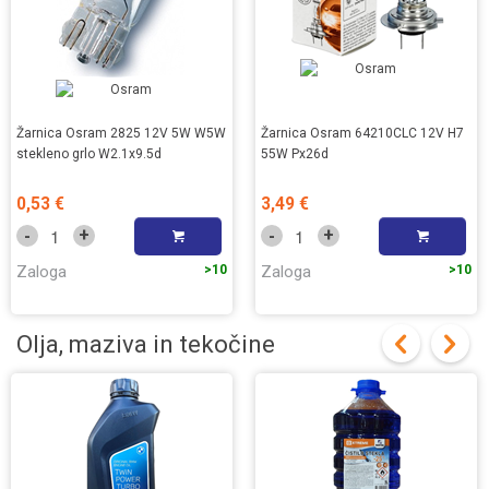
Žarnica Osram 2825 12V 5W W5W
Žarnica Osram 64210CLC 12V H7
stekleno grlo W2.1x9.5d
55W Px26d
0,53 €
3,49 €
+
+
-
-
Zaloga
>10
Zaloga
>10
Olja, maziva in tekočine