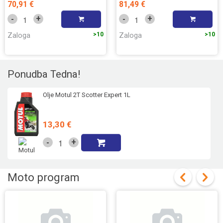
70,91 €
81,49 €
+
+
-
-
Zaloga
>10
Zaloga
>10
Ponudba Tedna!
Olje Motul 2T Scotter Expert 1L
13,30 €
+
-
Moto program