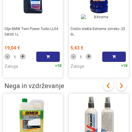
Olje BMW Twin Power Turbo LL04
Čistilo stekla Bxtreme zimsko -25
5W30 1L
5L
19,04 €
5,43 €
+
+
-
-
Zaloga
>10
Zaloga
>10
Nega in vzdrževanje