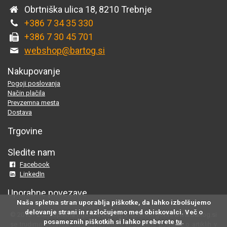
Obrtniška ulica 18, 8210 Trebnje
+386 7 34 35 330
+386 7 30 45 701
webshop@bartog.si
Nakupovanje
Pogoji poslovanja
Način plačila
Prevzemna mesta
Dostava
Trgovine
Sledite nam
Facebook
LinkedIn
Uporabne povezave
Naša spletna stran uporablja piškotke, da lahko izbolšujemo
delovanje strani in razločujemo med obiskovalci. Več o
© 2015 - 2025 Spletna trgovina Bartog, v spletni trgovini www.bartog.si
posameznih piškotkih si lahko preberete
tu
.
se trudimo objavljati samo preverjene in pravilne podatke o artiklih v