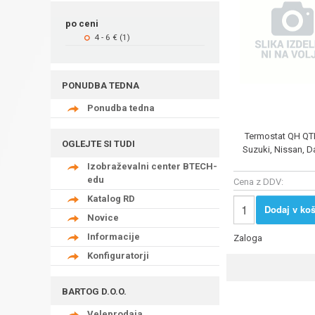
po ceni
4 - 6 € (1)
PONUDBA TEDNA
Ponudba tedna
Termostat QH Q
OGLEJTE SI TUDI
Suzuki, Nissan, D
Izobraževalni center BTECH-
edu
Cena z DDV:
Katalog RD
Dodaj v koš
Novice
Informacije
Zaloga
Konfiguratorji
BARTOG D.O.O.
Veleprodaja