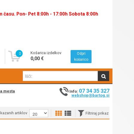
času. Pon- Pet 8:00h - 17:00h Sobota 8:00h
Košarica izdelkov
0
Odpri
0,00 €
košarico
07 34 35 327
na mesta
Info:
webshop@bartog.si
rikazanih artiklov
Filtriraj prikaz