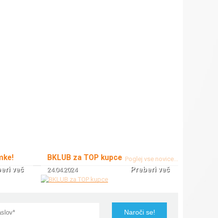
mke!
BKLUB za TOP kupce
Poglej vse novice...
eri več
Preberi več
24.04.2024