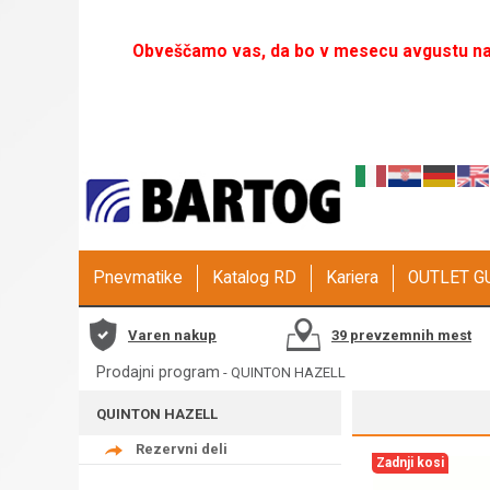
Obveščamo vas, da bo v mesecu avgustu naš
Pnevmatike
Katalog RD
Kariera
OUTLET 
Varen nakup
39 prevzemnih mest
Prodajni program
-
QUINTON HAZELL
QUINTON HAZELL
Rezervni deli
Zadnji kosi