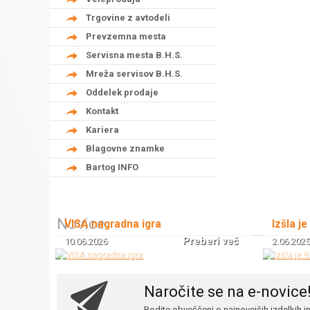
Trgovine z avtodeli
Prevzemna mesta
Servisna mesta B.H.S.
Mreža servisov B.H.S.
Oddelek prodaje
Kontakt
Kariera
Blagovne znamke
Bartog INFO
Novice
VISA nagradna igra
Izšla je
Preberi več
10.06.2026
2.06.2025
Naročite se na e-novice
Bodite obveščeni o najnovejših izdelkih 