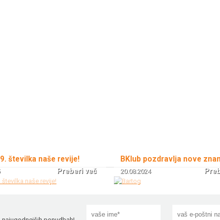
 9. številka naše revije!
BKlub pozdravlja nove zna
Preberi več
Preb
20.08.2024
!
in najugodnejših ponudbah!