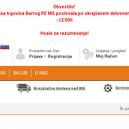
Obvestilo!
a trgovina Bartog PE MS poslovala po skrajšanem delovnem 
-12:00h
Hvala za razumevanje!
Postanite naš član
Urejanje / pregled
Moj Račun
Prijava
Registracija
GUM
BKLUB
O NAS
Servis
Brezplačna dostava nad 80€
Št. p