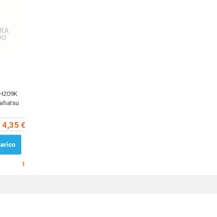
TH209K
aihatsu
4,35 €
arico
1