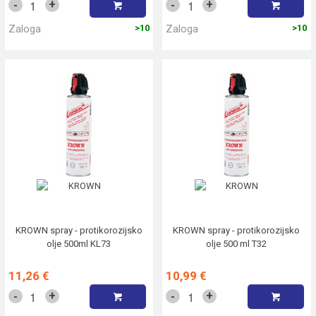
+
+
-
-
Zaloga
>10
Zaloga
>10
KROWN spray - protikorozijsko
KROWN spray - protikorozijsko
olje 500ml KL73
olje 500 ml T32
11,26 €
10,99 €
+
+
-
-