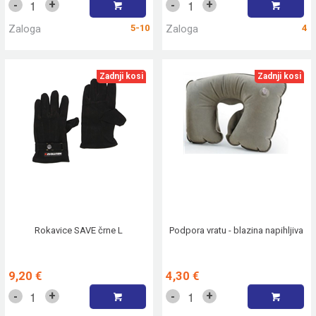
+
+
-
-
Zaloga
5-10
Zaloga
4
Zadnji kosi
Zadnji kosi
Rokavice SAVE črne L
Podpora vratu - blazina napihljiva
9,20 €
4,30 €
+
+
-
-