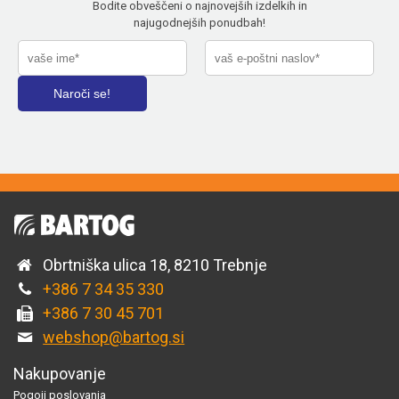
Bodite obveščeni o najnovejših izdelkih in
najugodnejših ponudbah!
Obrtniška ulica 18, 8210 Trebnje
+386 7 34 35 330
+386 7 30 45 701
webshop@bartog.si
Nakupovanje
Pogoji poslovanja