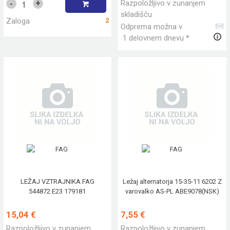
Razpoložljivo v zunanjem
+
-
skladišču
Zaloga
2
Odprema možna v
1 delovnem dnevu *
LEŽAJ VZTRAJNIKA FAG
Ležaj alternatorja 15-35-11 6202 Z
544872.E23 179181
varovalko AS-PL ABE9078(NSK)
15,04 €
7,55 €
Razpoložljivo v zunanjem
Razpoložljivo v zunanjem