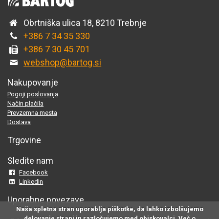
Obrtniška ulica 18, 8210 Trebnje
+386 7 34 35 330
+386 7 30 45 701
webshop@bartog.si
Nakupovanje
Pogoji poslovanja
Način plačila
Prevzemna mesta
Dostava
Trgovine
Sledite nam
Facebook
LinkedIn
Uporabne povezave
Naša spletna stran uporablja piškotke, da lahko izbolšujemo
delovanje strani in razločujemo med obiskovalci. Več o