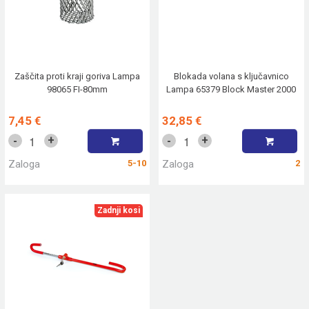
Zaščita proti kraji goriva Lampa
Blokada volana s ključavnico
98065 FI-80mm
Lampa 65379 Block Master 2000
7,45 €
32,85 €
+
+
-
-
Zaloga
5-10
Zaloga
2
Zadnji kosi