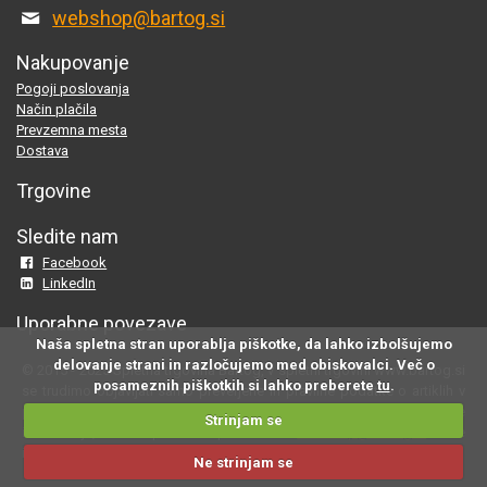
webshop@bartog.si
Nakupovanje
Pogoji poslovanja
Način plačila
Prevzemna mesta
Dostava
Trgovine
Sledite nam
Facebook
LinkedIn
Uporabne povezave
Naša spletna stran uporablja piškotke, da lahko izbolšujemo
delovanje strani in razločujemo med obiskovalci. Več o
© 2015 - 2025 Spletna trgovina Bartog, v spletni trgovini www.bartog.si
posameznih piškotkih si lahko preberete
tu
.
se trudimo objavljati samo preverjene in pravilne podatke o artiklih v
ponudbi; če na naši strani odkrijete neresnične oziroma neustrezne
Strinjam se
informacije, nam to prosimo sporočite na
webshop@bartog.si
. Slike
izdelkov so simbolične. Cene že vsebujejo DDV.
Ne strinjam se