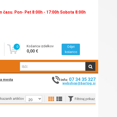
času. Pon- Pet 8:00h - 17:00h Sobota 8:00h
Košarica izdelkov
0
Odpri
0,00 €
košarico
07 34 35 327
na mesta
Info:
webshop@bartog.si
rikazanih artiklov
Filtriraj prikaz