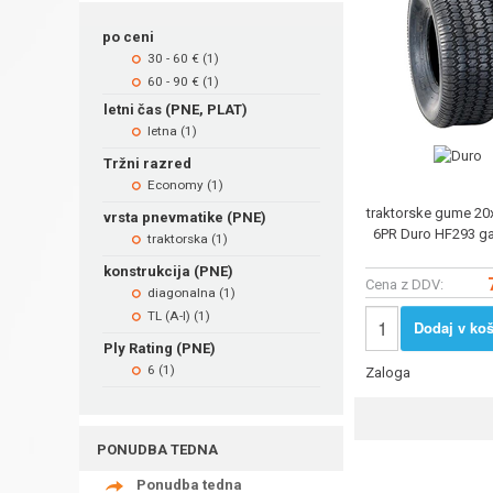
po ceni
30 - 60 € (1)
60 - 90 € (1)
letni čas (PNE, PLAT)
letna (1)
Tržni razred
Economy (1)
traktorske gume 20
vrsta pnevmatike (PNE)
6PR Duro HF293 g
traktorska (1)
konstrukcija (PNE)
Cena z DDV:
diagonalna (1)
TL (A-I) (1)
Dodaj v koš
Ply Rating (PNE)
6 (1)
Zaloga
PONUDBA TEDNA
Ponudba tedna