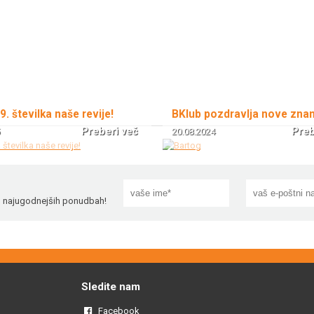
 9. številka naše revije!
BKlub pozdravlja nove zna
Preberi več
Preb
20.08.2024
!
in najugodnejših ponudbah!
Sledite nam
Facebook