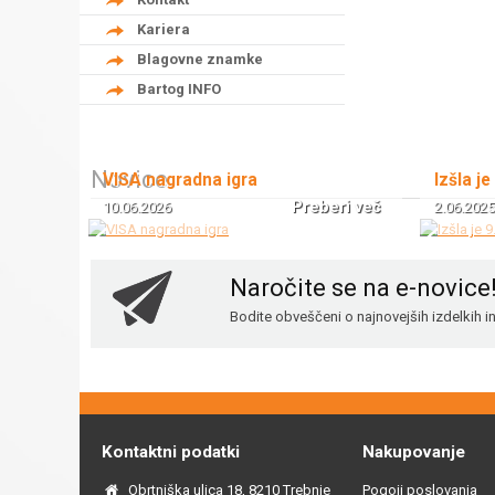
Kariera
Blagovne znamke
Bartog INFO
Novice
VISA nagradna igra
Izšla je
Preberi več
10.06.2026
2.06.2025
Naročite se na e-novice
Bodite obveščeni o najnovejših izdelkih 
Kontaktni podatki
Nakupovanje
Obrtniška ulica 18, 8210 Trebnje
Pogoji poslovanja