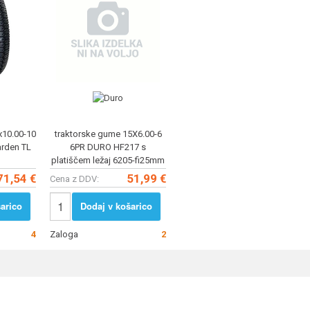
x10.00-10
traktorske gume 15X6.00-6
arden TL
6PR DURO HF217 s
platiščem ležaj 6205-fi25mm
71,54 €
51,99 €
Cena z DDV:
arico
Dodaj v košarico
4
Zaloga
2