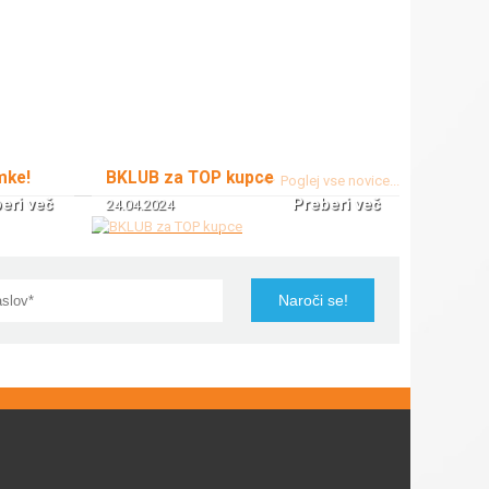
mke!
BKLUB za TOP kupce
Poglej vse novice...
eri več
Preberi več
24.04.2024