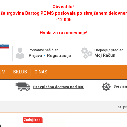
Obvestilo!
a trgovina Bartog PE MS poslovala po skrajšanem delovnem 
-12:00h
Hvala za razumevanje!
Postanite naš član
Urejanje / pregled
Moj Račun
Prijava
Registracija
GUM
BKLUB
O NAS
Servis
Brezplačna dostava nad 80€
Št. p
Zadnji kosi