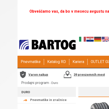
Obveščamo vas, da bo v mesecu avgustu naš
Pnevmatike
Katalog RD
Kariera
OUTLET 
Varen nakup
39 prevzemnih mest
Prodajni program
-
Duro
DURO
Pnevmatike in zračnice