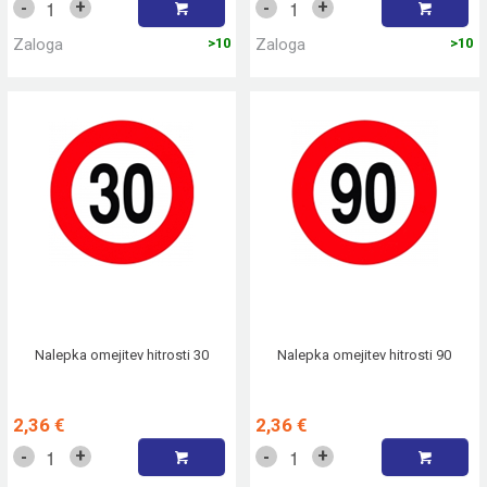
+
+
-
-
Zaloga
>10
Zaloga
>10
Nalepka omejitev hitrosti 30
Nalepka omejitev hitrosti 90
2,36 €
2,36 €
+
+
-
-