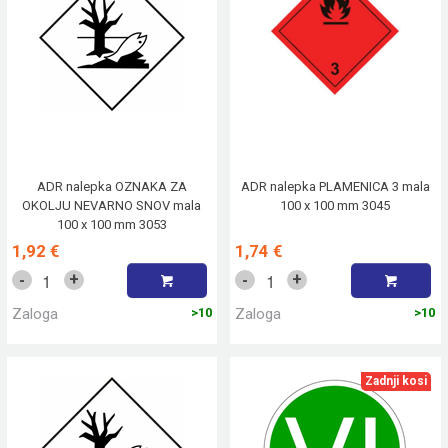
ADR nalepka OZNAKA ZA
ADR nalepka PLAMENICA 3 mala
OKOLJU NEVARNO SNOV mala
100 x 100 mm 3045
100 x 100 mm 3053
1,92 €
1,74 €
+
+
-
-
Zaloga
>10
Zaloga
>10
Zadnji kosi