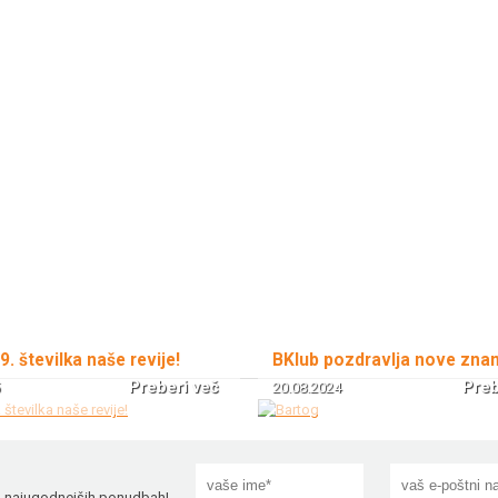
 9. številka naše revije!
BKlub pozdravlja nove zna
Preberi več
Preb
20.08.2024
!
in najugodnejših ponudbah!