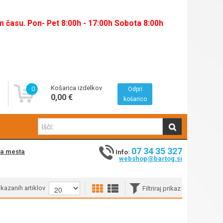
času. Pon- Pet 8:00h - 17:00h Sobota 8:00h
Košarica izdelkov
0
Odpri
0,00 €
košarico
07 34 35 327
na mesta
Info:
webshop@bartog.si
rikazanih artiklov
Filtriraj prikaz