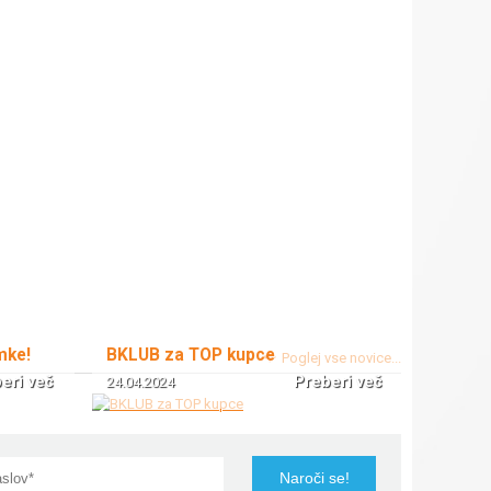
mke!
BKLUB za TOP kupce
Poglej vse novice...
eri več
Preberi več
24.04.2024