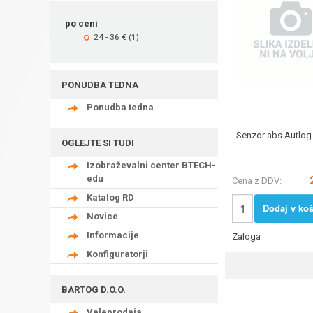
po ceni
24 - 36 € (1)
PONUDBA TEDNA
Ponudba tedna
Senzor abs Autlo
OGLEJTE SI TUDI
Izobraževalni center BTECH-
edu
Cena z DDV:
Katalog RD
Dodaj v koš
Novice
Informacije
Zaloga
Konfiguratorji
BARTOG D.O.O.
Veleprodaja