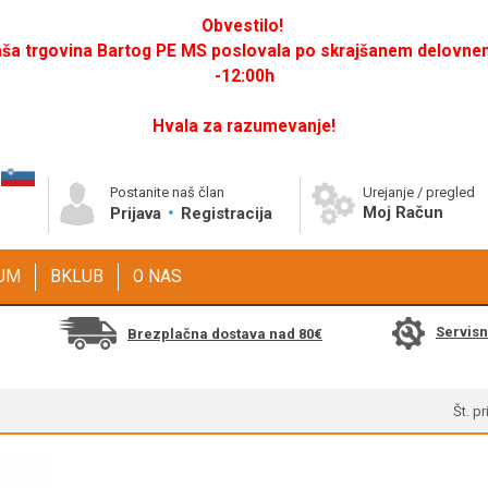
Obvestilo!
a trgovina Bartog PE MS poslovala po skrajšanem delovnem 
-12:00h
Hvala za razumevanje!
Postanite naš član
Urejanje / pregled
Moj Račun
Prijava
Registracija
GUM
BKLUB
O NAS
Servis
Brezplačna dostava nad 80€
Št. p