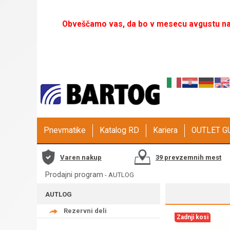
Obveščamo vas, da bo v mesecu avgustu naš
Pnevmatike
Katalog RD
Kariera
OUTLET 
Varen nakup
39 prevzemnih mest
Prodajni program
-
AUTLOG
AUTLOG
Rezervni deli
Zadnji kosi