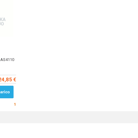
g AS4110
24,85 €
arico
1