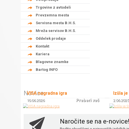
Trgovine z avtodeli
Prevzemna mesta
Servisna mesta B.H.S.
Mreža servisov B.H.S.
Oddelek prodaje
Kontakt
Kariera
Blagovne znamke
Bartog INFO
Novice
VISA nagradna igra
Izšla je
Preberi več
10.06.2026
2.06.2025
Naročite se na e-novice
Bodite obveščeni o najnovejših izdelkih 