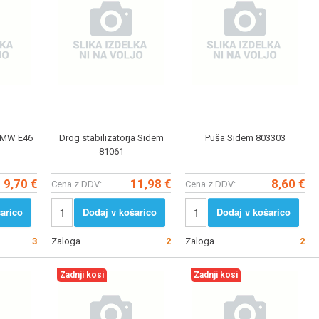
.BMW E46
Drog stabilizatorja Sidem
Puša Sidem 803303
81061
9,70 €
11,98 €
8,60 €
Cena z DDV:
Cena z DDV:
arico
Dodaj v košarico
Dodaj v košarico
3
Zaloga
2
Zaloga
2
Zadnji kosi
Zadnji kosi