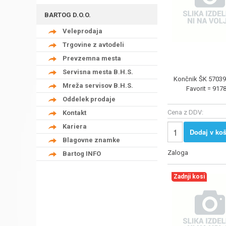
BARTOG D.O.O.
Veleprodaja
Trgovine z avtodeli
Prevzemna mesta
Servisna mesta B.H.S.
Končnik ŠK 5703
Mreža servisov B.H.S.
Favorit = 917
Oddelek prodaje
Cena z DDV:
Kontakt
Kariera
Dodaj v koš
Blagovne znamke
Zaloga
Bartog INFO
Zadnji kosi