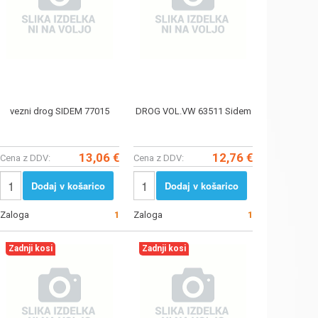
vezni drog SIDEM 77015
DROG VOL.VW 63511 Sidem
13,06 €
12,76 €
Cena z DDV:
Cena z DDV:
Dodaj v košarico
Dodaj v košarico
Zaloga
1
Zaloga
1
Zadnji kosi
Zadnji kosi