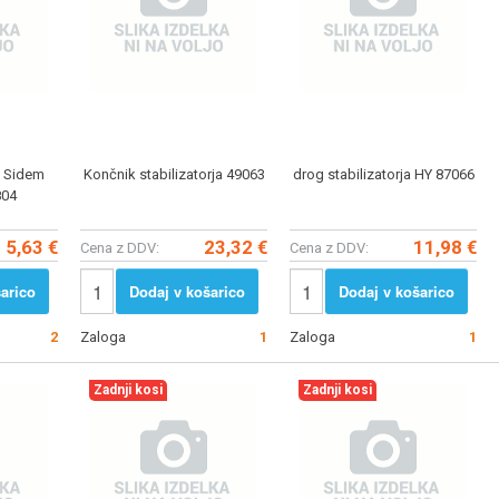
9 Sidem
Končnik stabilizatorja 49063
drog stabilizatorja HY 87066
804
5,63 €
23,32 €
11,98 €
Cena z DDV:
Cena z DDV:
arico
Dodaj v košarico
Dodaj v košarico
2
Zaloga
1
Zaloga
1
Zadnji kosi
Zadnji kosi