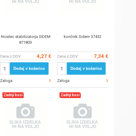
Nosilec stabilizatorja SIDEM
končnik Sidem 37432
871803
4,27 €
7,34 €
Cena z DDV:
Cena z DDV:
Dodaj v košarico
Dodaj v košarico
Zaloga
1
Zaloga
1
Zadnji kosi
Zadnji kosi