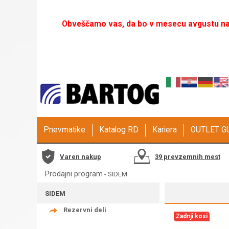
Obveščamo vas, da bo v mesecu avgustu naš
Pnevmatike
Katalog RD
Kariera
OUTLET 
Varen nakup
39 prevzemnih mest
Prodajni program
-
SIDEM
SIDEM
Rezervni deli
Zadnji kosi