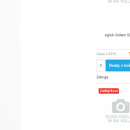
zglob Sidem 5
Cena z DDV:
Dodaj v koš
Zaloga
Zadnji kosi