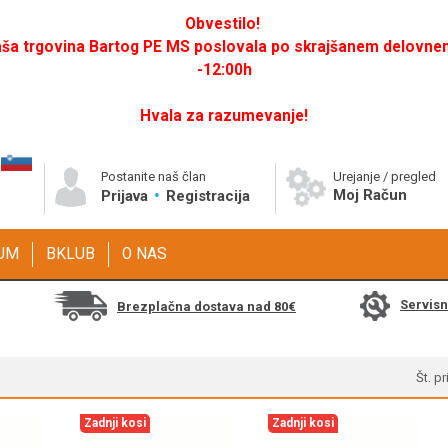
Obvestilo!
a trgovina Bartog PE MS poslovala po skrajšanem delovnem 
-12:00h
Hvala za razumevanje!
Postanite naš član
Urejanje / pregled
Moj Račun
Prijava
Registracija
GUM
BKLUB
O NAS
Servis
Brezplačna dostava nad 80€
Št. p
Zadnji kosi
Zadnji kosi