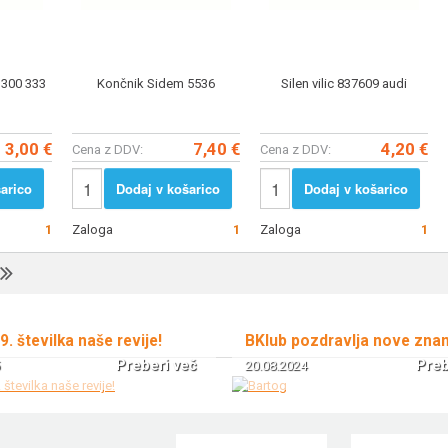
= 300 333
Končnik Sidem 5536
Silen vilic 837609 audi
3,00 €
7,40 €
4,20 €
Cena z DDV:
Cena z DDV:
arico
Dodaj v košarico
Dodaj v košarico
1
Zaloga
1
Zaloga
1
 9. številka naše revije!
BKlub pozdravlja nove zna
Preberi več
Preb
20.08.2024
!