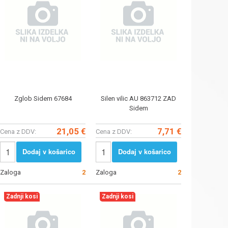
Zglob Sidem 67684
Silen vilic AU 863712 ZAD
Sidem
21,05 €
7,71 €
Cena z DDV:
Cena z DDV:
Dodaj v košarico
Dodaj v košarico
Zaloga
2
Zaloga
2
Zadnji kosi
Zadnji kosi