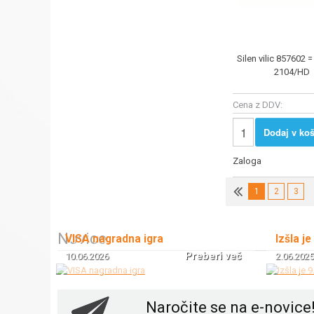
Silen vilic 857602 
2104/HD
Cena z DDV:
Dodaj v koš
Zaloga
1
2
3
Novice
VISA nagradna igra
Izšla je
Preberi več
10.06.2026
2.06.2025
Naročite se na e-novice