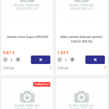
Jermen micro Dayco 6PK2050
Mikro jermen (rebrasti jermen)
DAYCO 5PK736
9,67 €
1,52 €
+
+
-
-
Zaloga
1
Zaloga
1
Zadnji kosi