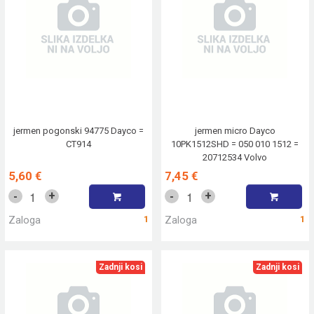
jermen pogonski 94775 Dayco =
jermen micro Dayco
CT914
10PK1512SHD = 050 010 1512 =
20712534 Volvo
5,60 €
7,45 €
+
+
-
-
Zaloga
1
Zaloga
1
Zadnji kosi
Zadnji kosi