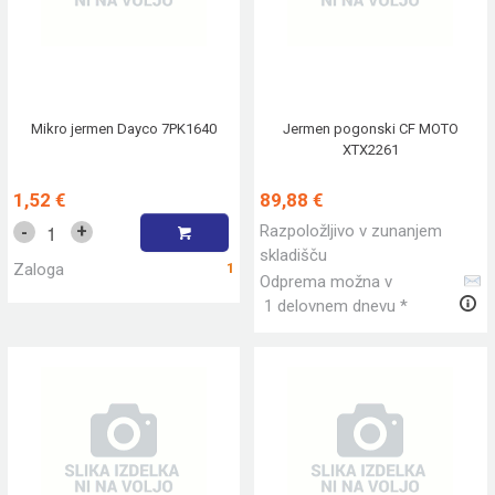
Mikro jermen Dayco 7PK1640
Jermen pogonski CF MOTO
XTX2261
1,52 €
89,88 €
Razpoložljivo v zunanjem
+
-
skladišču
Zaloga
1
Odprema možna v
1 delovnem dnevu *