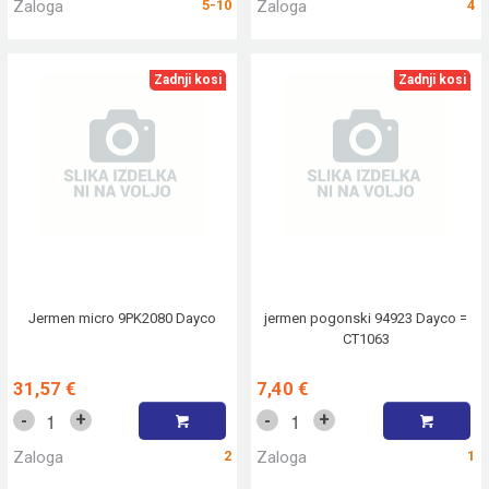
Zaloga
5-10
Zaloga
4
Zadnji kosi
Zadnji kosi
Jermen micro 9PK2080 Dayco
jermen pogonski 94923 Dayco =
CT1063
31,57 €
7,40 €
+
+
-
-
Zaloga
2
Zaloga
1