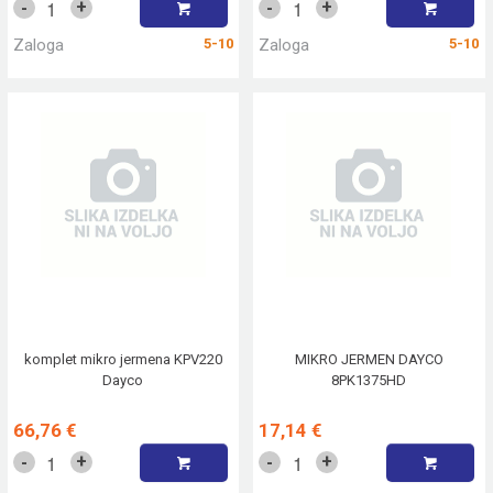
+
+
-
-
Zaloga
5-10
Zaloga
5-10
komplet mikro jermena KPV220
MIKRO JERMEN DAYCO
Dayco
8PK1375HD
66,76 €
17,14 €
+
+
-
-