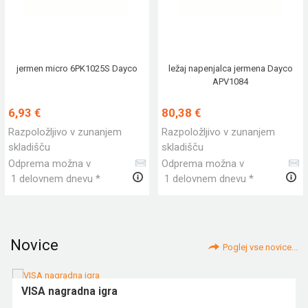
jermen micro 6PK1025S Dayco
ležaj napenjalca jermena Dayco
APV1084
6,93 €
80,38 €
Razpoložljivo v zunanjem
Razpoložljivo v zunanjem
skladišču
skladišču
Odprema možna v
Odprema možna v
1 delovnem dnevu *
1 delovnem dnevu *
Novice
Poglej vse novice...
VISA nagradna igra