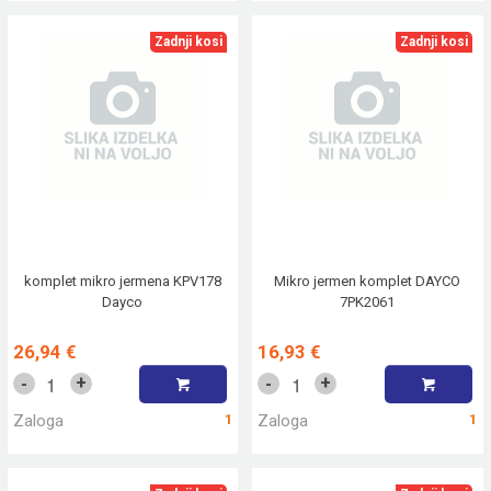
Zadnji kosi
Zadnji kosi
komplet mikro jermena KPV178
Mikro jermen komplet DAYCO
Dayco
7PK2061
26,94 €
16,93 €
+
+
-
-
Zaloga
1
Zaloga
1