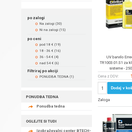
po zalogi
Na zalogi (30)
Ni na zalogi (15)
po ceni
pod 18 € (19)
18 - 36 € (16)
36 - 54 € (4)
UV barvilo Err
TR1003.01.S1 za k
nad 54 € (6)
sisteme - 25
Filtriraj po akciji
Cena z DDV:
PONUDBA TEDNA (1)
Dodaj v koš
PONUDBA TEDNA
Zaloga
Ponudba tedna
OGLEJTE SI TUDI
Izobraževalni center BTECH-