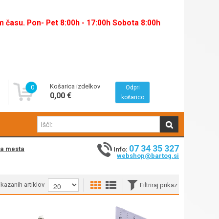
času. Pon- Pet 8:00h - 17:00h Sobota 8:00h
Košarica izdelkov
0
Odpri
0,00 €
košarico
07 34 35 327
na mesta
Info:
webshop@bartog.si
rikazanih artiklov
Filtriraj prikaz