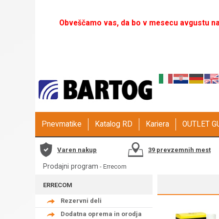
Obveščamo vas, da bo v mesecu avgustu naš
Pnevmatike
Katalog RD
Kariera
OUTLET 
Varen nakup
39 prevzemnih mest
Prodajni program
-
Errecom
ERRECOM
Rezervni deli
Dodatna oprema in orodja