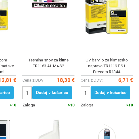
ecom
Tesnilna snov za klime
UV barvilo za klimatsko
limatske
TR1163.AL.M4.S2
napravo TR1119.F.S1
0ml
Errecom R134A
12,81 €
18,30 €
6,71 €
Cena z DDV:
Cena z DDV:
arico
Dodaj v košarico
Dodaj v košarico
>10
Zaloga
>10
Zaloga
>10