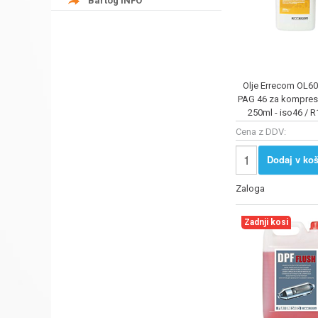
Bartog INFO
Olje Errecom OL60
PAG 46 za kompreso
250ml - iso46 / 
Cena z DDV:
Dodaj v koš
Zaloga
Zadnji kosi