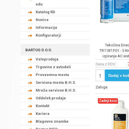
edu
Katalog RD
Novice
Informacije
Konfiguratorji
Tekočina Err
BARTOG D.O.O.
TR1187.P.01 - 5 lit
izpiranje AC sis
Veleprodaja
primerno za zr
Cena z DDV:
Trgovine z avtodeli
električno č
Dodaj v koš
Prevzemna mesta
Servisna mesta B.H.S.
Zaloga
Mreža servisov B.H.S.
Oddelek prodaje
Zadnji kosi
Kontakt
Kariera
Blagovne znamke