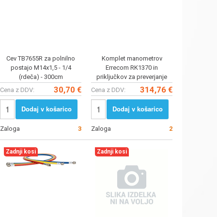
Cev TB7655R za polnilno
Komplet manometrov
postajo M14x1,5 - 1/4
Errecom RK1370 in
(rdeča) - 300cm
priključkov za preverjanje
tesnosti z dušiko-vodikom -
30,70 €
314,76 €
Cena z DDV:
Cena z DDV:
1L jekle
Dodaj v košarico
Dodaj v košarico
Zaloga
3
Zaloga
2
Zadnji kosi
Zadnji kosi