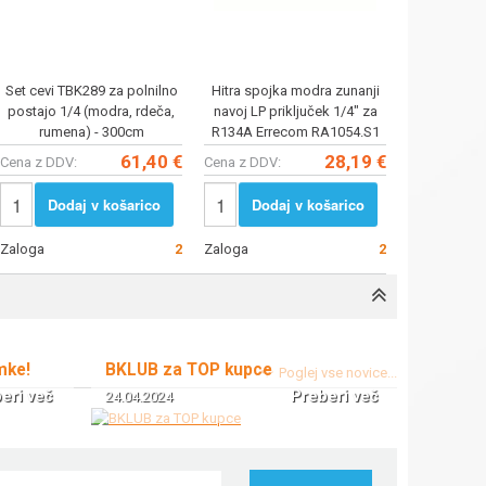
Set cevi TBK289 za polnilno
Hitra spojka modra zunanji
postajo 1/4 (modra, rdeča,
navoj LP priključek 1/4" za
rumena) - 300cm
R134A Errecom RA1054.S1
61,40 €
28,19 €
Cena z DDV:
Cena z DDV:
Dodaj v košarico
Dodaj v košarico
Zaloga
2
Zaloga
2
mke!
BKLUB za TOP kupce
Poglej vse novice...
eri več
Preberi več
24.04.2024