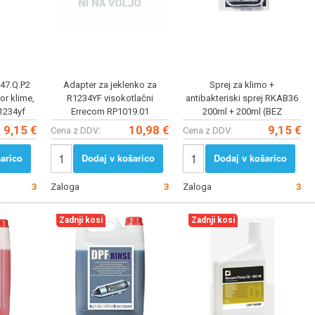
47.Q.P2
Adapter za jeklenko za
Sprej za klimo +
r klime,
R1234YF visokotlačni
antibakteriski sprej RKAB36
R1234yf
Errecom RP1019.01
200ml + 200ml (BEZ
BIOCIDA) Errecom
9,15 €
10,98 €
9,15 €
Cena z DDV:
Cena z DDV:
arico
Dodaj v košarico
Dodaj v košarico
3
Zaloga
3
Zaloga
3
Zadnji kosi
Zadnji kosi