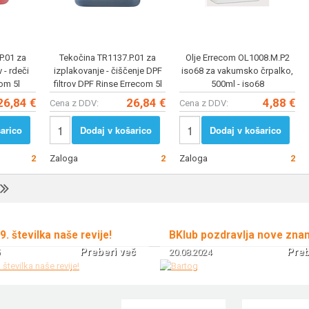
P.01 za
Tekočina TR1137.P.01 za
Olje Errecom OL1008.M.P2
 - rdeči
izplakovanje - čiščenje DPF
iso68 za vakumsko črpalko,
om 5l
filtrov DPF Rinse Errecom 5l
500ml - iso68
26,84 €
26,84 €
4,88 €
Cena z DDV:
Cena z DDV:
arico
Dodaj v košarico
Dodaj v košarico
2
Zaloga
2
Zaloga
2
 9. številka naše revije!
BKlub pozdravlja nove zna
Preberi več
Preb
20.08.2024
!