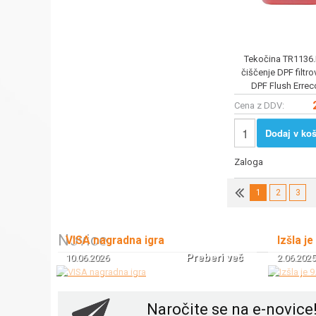
Tekočina TR1136.
čiščenje DPF filtrov
DPF Flush Errec
Cena z DDV:
Dodaj v koš
Zaloga
1
2
3
Novice
VISA nagradna igra
Izšla je
Preberi več
10.06.2026
2.06.2025
Naročite se na e-novice