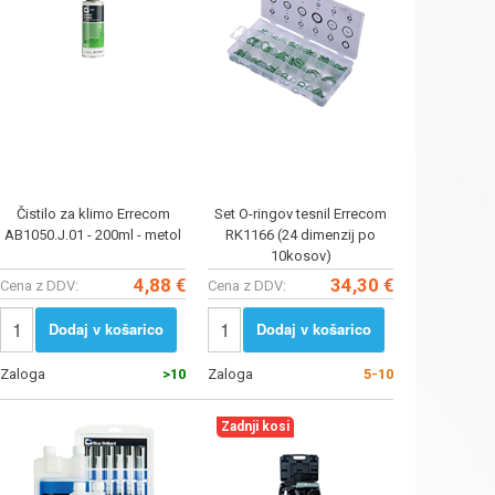
Čistilo za klimo Errecom
Set O-ringov tesnil Errecom
AB1050.J.01 - 200ml - metol
RK1166 (24 dimenzij po
10kosov)
4,88 €
34,30 €
Cena z DDV:
Cena z DDV:
Dodaj v košarico
Dodaj v košarico
Zaloga
>10
Zaloga
5-10
Zadnji kosi