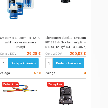
UV barvilo Errecom TR1121.Q
Elektronski detektor Errecom
za klimatske sisteme s
RK1335 - H5N - formirni plin +
1234yf
R134a, 1234yf, R410a, R407c,
R32, R404a,
29,28 €
200,08 €
Cena z DDV:
Cena z DDV:
Dodaj v košarico
Dodaj v košarico
Zaloga
5-10
Zaloga
3
Zadnji kosi
Zadnji kosi