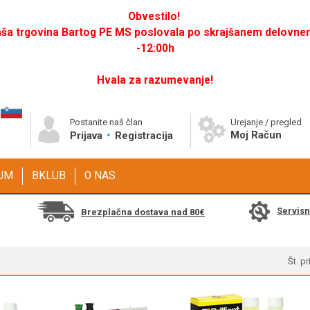
Obvestilo!
a trgovina Bartog PE MS poslovala po skrajšanem delovnem 
-12:00h
Hvala za razumevanje!
Postanite naš član
Urejanje / pregled
Moj Račun
Prijava
Registracija
GUM
BKLUB
O NAS
Servis
Brezplačna dostava nad 80€
Št. p