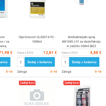
ecom
Olje Errecom OL6057.K.P2 -
Antibakterijski sprej
rov / za
1000ml
AB1049.J.01 za dezinfekcijo
tema,
in zaščito 200ml (BEZ
ačno,
BIOCIDA) Errecom
71,98 €
12,81 €
4,88 €
Cena z DDV:
Cena z DDV:
r
arico
Dodaj v košarico
Dodaj v košarico
5-10
Zaloga
5-10
Zaloga
5-10
Zadnji kosi
Zadnji kosi