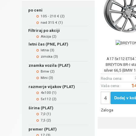
po ceni
105 - 210 € (2)
nad 315 € (1)
Filtriraj po akciji
Akcija (2)
letni čas (PNE, PLAT)
letna (3)
zimska (3)
A17 5x112 ET54 
BREYTON BR-I st
znamka vozila (PLAT)
silver 66,5 (BMW 1
Bmw (2)
2019 - 2024, 2er Act
Mini (3)
Redna cena:
1
Vaša cena:
razmerje vijakov (PLAT)
4x100 (1)
Dodaj v koš
5x112 (2)
širina (PLAT)
Zaloga
7,0 (1)
7,5 (2)
premer (PLAT)
17 (3)