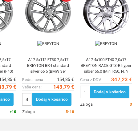
7,5x17
A17 5x112 ET30 7,5x17
A17 4x100 ET40 7,0x17
andard
BREYTON BR-I standard
BREYTON RACE GTS-R hyper
er (F40)
silver 66,5 (BMW 3er
silber 56,0 (Mini R50, N, N
ive Toure
(G20/G21) 2019-, 4er Grand
cabrio, Clubman)
347,23 €
154,85 €
154,85 €
Redna cena:
Cena z DDV:
Coupe (G
43,79 €
143,79 €
Vaša cena:
Dodaj v košarico
arico
Dodaj v košarico
Zaloga
3
>10
Zaloga
5-10