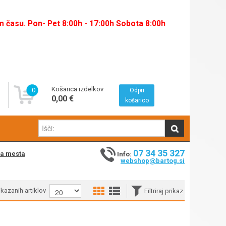
času. Pon- Pet 8:00h - 17:00h Sobota 8:00h
Košarica izdelkov
0
Odpri
0,00 €
košarico
07 34 35 327
na mesta
Info:
webshop@bartog.si
rikazanih artiklov
Filtriraj prikaz