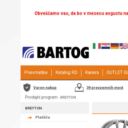
Obveščamo vas, da bo v mesecu avgustu naš
Pnevmatike
Katalog RD
Kariera
OUTLET 
Varen nakup
39 prevzemnih mest
Prodajni program
-
BREYTON
BREYTON
Platišča