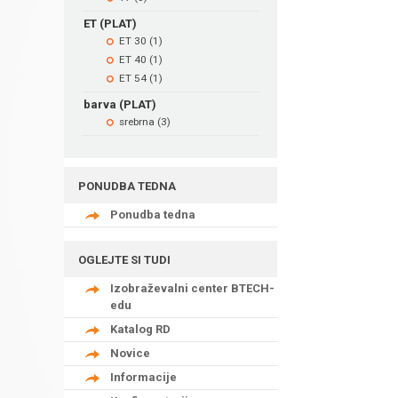
ET (PLAT)
ET 30 (1)
ET 40 (1)
ET 54 (1)
barva (PLAT)
srebrna (3)
PONUDBA TEDNA
Ponudba tedna
OGLEJTE SI TUDI
Izobraževalni center BTECH-
edu
Katalog RD
Novice
Informacije