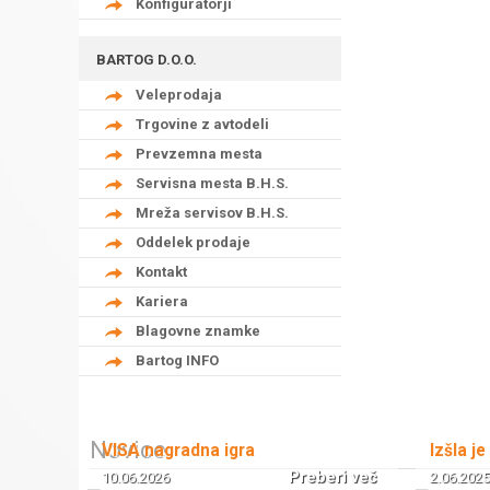
Konfiguratorji
BARTOG D.O.O.
Veleprodaja
Trgovine z avtodeli
Prevzemna mesta
Servisna mesta B.H.S.
Mreža servisov B.H.S.
Oddelek prodaje
Kontakt
Kariera
Blagovne znamke
Bartog INFO
Novice
VISA nagradna igra
Izšla je
Preberi več
10.06.2026
2.06.2025