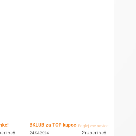
mke!
BKLUB za TOP kupce
Poglej vse novice...
eri več
Preberi več
24.04.2024