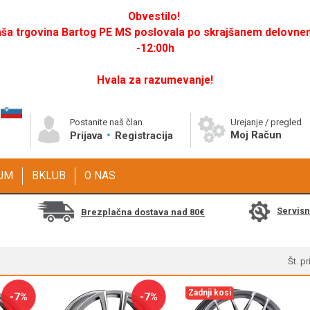
Obvestilo!
a trgovina Bartog PE MS poslovala po skrajšanem delovnem 
-12:00h
Hvala za razumevanje!
Postanite naš član
Urejanje / pregled
Moj Račun
Prijava
Registracija
GUM
BKLUB
O NAS
Servis
Brezplačna dostava nad 80€
Št. p
Zadnji kosi
-7%
-7%