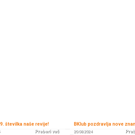
 9. številka naše revije!
BKlub pozdravlja nove zna
Preberi več
Preb
20.08.2024