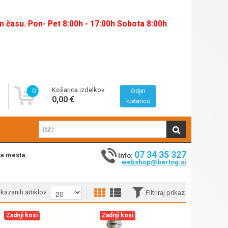
času. Pon- Pet 8:00h - 17:00h Sobota 8:00h
Košarica izdelkov
0
Odpri
0,00 €
košarico
07 34 35 327
na mesta
Info:
webshop@bartog.si
rikazanih artiklov
Filtriraj prikaz
Zadnji kosi
Zadnji kosi