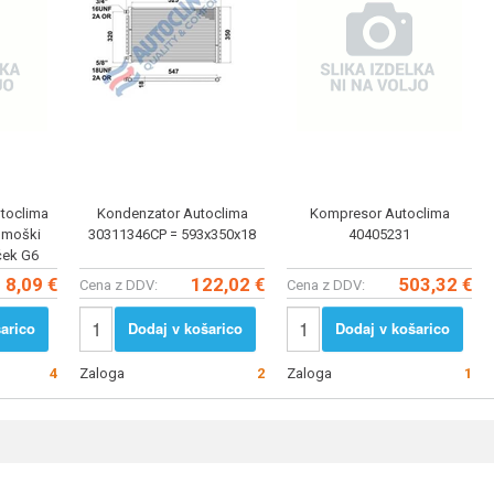
utoclima
Kondenzator Autoclima
Kompresor Autoclima
 moški
30311346CP = 593x350x18
40405231
nček G6
8,09 €
122,02 €
503,32 €
Cena z DDV:
Cena z DDV:
arico
Dodaj v košarico
Dodaj v košarico
4
Zaloga
2
Zaloga
1