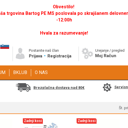
Obvestilo!
a trgovina Bartog PE MS poslovala po skrajšanem delovnem 
-12:00h
Hvala za razumevanje!
Postanite naš član
Urejanje / pregled
Moj Račun
Prijava
Registracija
GUM
BKLUB
O NAS
Servis
Brezplačna dostava nad 80€
Št. p
Zadnji kosi
Zadnji kosi