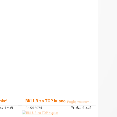
mke!
BKLUB za TOP kupce
Poglej vse novice...
eri več
Preberi več
24.04.2024