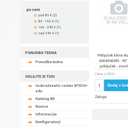
po ceni
pod 83 € (2)
83 - 166 € (1)
166 - 249 € (1)
nad 249 € (1)
PONUDBA TEDNA
Priključek klime A
6064306385 - 90°
Ponudba tedna
priključek - zvo
Cena z DDV:
OGLEJTE SI TUDI
Dodaj v koš
Izobraževalni center BTECH-
edu
Zaloga
Katalog RD
Novice
Informacije
Konfiguratorji