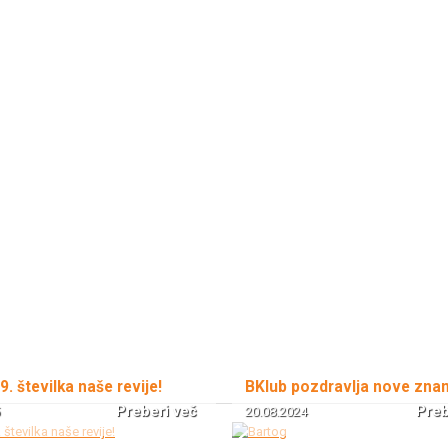
 9. številka naše revije!
BKlub pozdravlja nove zna
Preberi več
Preb
20.08.2024