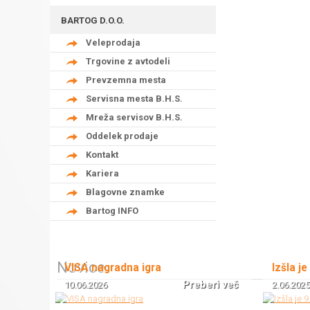
BARTOG D.O.O.
Veleprodaja
Trgovine z avtodeli
Prevzemna mesta
Servisna mesta B.H.S.
Mreža servisov B.H.S.
Oddelek prodaje
Kontakt
Kariera
Blagovne znamke
Bartog INFO
Novice
VISA nagradna igra
Izšla je
Preberi več
10.06.2026
2.06.2025