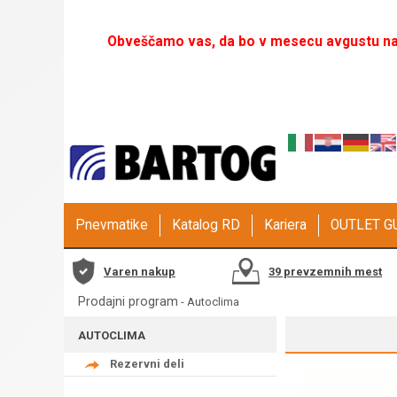
Obveščamo vas, da bo v mesecu avgustu naš
Pnevmatike
Katalog RD
Kariera
OUTLET 
Varen nakup
39 prevzemnih mest
Prodajni program
-
Autoclima
AUTOCLIMA
Rezervni deli