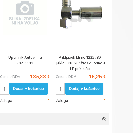
Uparilnik Autoclima
Priključek klime 1222789 -
20211112
jeklo, G10 90° ženski, oring +
LP priključek
185,38 €
15,25 €
Cena z DDV:
Cena z DDV:
Dodaj v košarico
Dodaj v košarico
Zaloga
1
Zaloga
1