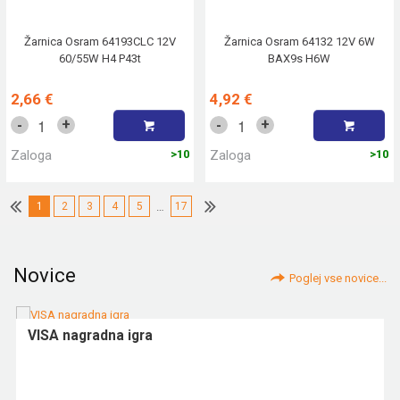
Žarnica Osram 64193CLC 12V
Žarnica Osram 64132 12V 6W
60/55W H4 P43t
BAX9s H6W
2,66 €
4,92 €
+
+
-
-
Zaloga
>10
Zaloga
>10
1
2
3
4
5
…
17
Novice
Poglej vse novice...
VISA nagradna igra