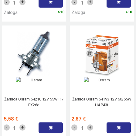
+
+
-
-
Zaloga
>10
Zaloga
>10
Žarnica Osram 64210 12V 55W H7
Žarnica Osram 64193 12V 60/55W
PX26d
H4 P43t
5,58 €
2,87 €
+
+
-
-