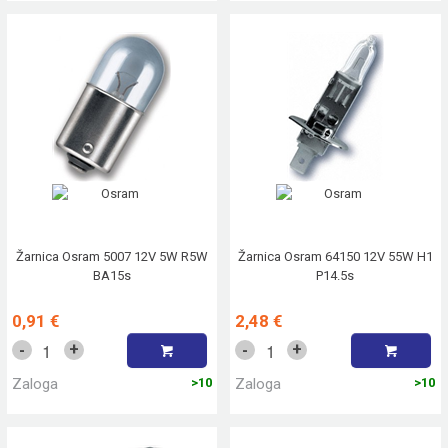
Žarnica Osram 5007 12V 5W R5W
Žarnica Osram 64150 12V 55W H1
BA15s
P14.5s
0,91 €
2,48 €
+
+
-
-
Zaloga
>10
Zaloga
>10