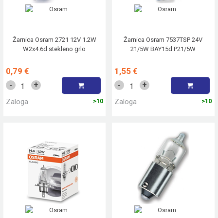
Žarnica Osram 2721 12V 1.2W
Žarnica Osram 7537TSP 24V
W2x4.6d stekleno grlo
21/5W BAY15d P21/5W
0,79 €
1,55 €
+
+
-
-
Zaloga
>10
Zaloga
>10