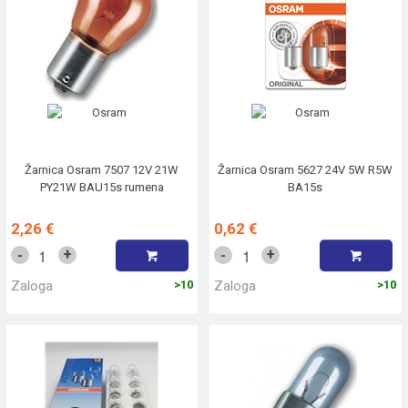
Žarnica Osram 7507 12V 21W
Žarnica Osram 5627 24V 5W R5W
PY21W BAU15s rumena
BA15s
2,26 €
0,62 €
+
+
-
-
Zaloga
>10
Zaloga
>10