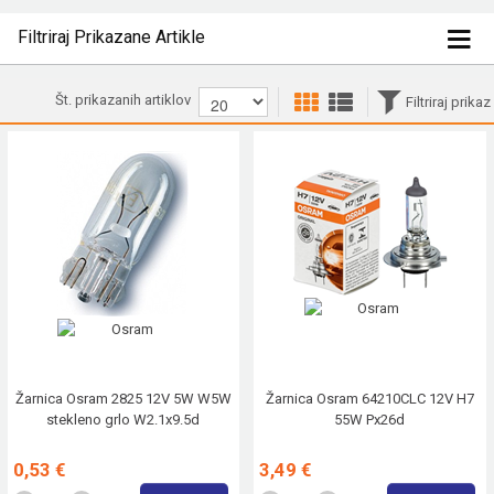
Filtriraj Prikazane Artikle
Št. prikazanih artiklov
Filtriraj prikaz
Žarnica Osram 2825 12V 5W W5W
Žarnica Osram 64210CLC 12V H7
stekleno grlo W2.1x9.5d
55W Px26d
0,53 €
3,49 €