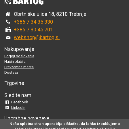
Obrtniška ulica 18, 8210 Trebnje
+386 7 34 35 330
+386 7 30 45 701
webshop@bartog.si
Nakupovanje
Pogoji poslovanja
Način plačila
Prevzemna mesta
Dostava
Trgovine
Sledite nam
Facebook
LinkedIn
Uporabne povezave
Naša spletna stran uporablja piškotke, da lahko izbolšujemo