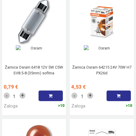
Žarnica Osram 6418 12V 5W C5W
Žarnica Osram 64215 24V 70W H7
SV8.5-8 (35mm) sofitna
PX26d
0,79 €
4,53 €
+
+
-
-
Zaloga
>10
Zaloga
>10