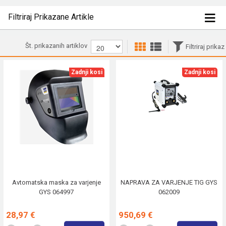
Filtriraj Prikazane Artikle
Št. prikazanih artiklov
Filtriraj prikaz
Zadnji kosi
Zadnji kosi
Avtomatska maska za varjenje
NAPRAVA ZA VARJENJE TIG GYS
GYS 064997
062009
28,97 €
950,69 €