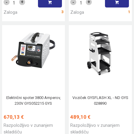
+
+
-
-
Zaloga
3
Zaloga
1
Električni spoter 3800 Amperov,
Voziček GYSFLASH XL - ND GYS
230V GYS052215 GYS
028890
670,13 €
489,10 €
Razpoložljivo v zunanjem
Razpoložljivo v zunanjem
skladišču
skladišču