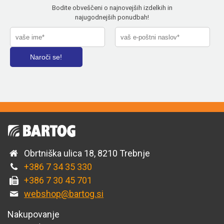
Bodite obveščeni o najnovejših izdelkih in
najugodnejših ponudbah!
Obrtniška ulica 18, 8210 Trebnje
+386 7 34 35 330
+386 7 30 45 701
webshop@bartog.si
Nakupovanje