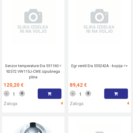
Senzor temperature Era 551160 =
Egr ventil Era 555242A - kopija =>
92572 VW115J-CWE izpušnega
plina
120,20 €
89,42 €
+
+
-
-
Zaloga
4
Zaloga
4