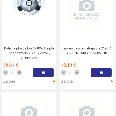
Potisna plošča Era 671063 Delphi
Jermenica alternatorja Era 219051
CVC / 13250606 / 13271266 /
= Zn ZN5449 = 535 0063 10
401351739
30,61 €
13,13 €
+
+
-
-
Zaloga
4
Zaloga
4