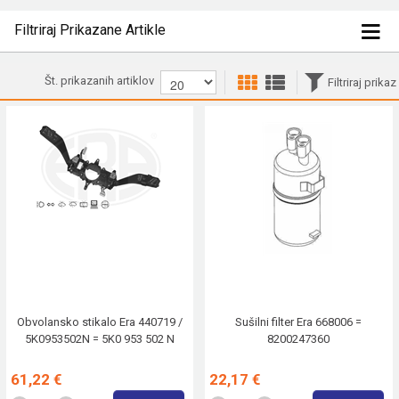
Filtriraj Prikazane Artikle
Št. prikazanih artiklov
Filtriraj prikaz
Obvolansko stikalo Era 440719 /
Sušilni filter Era 668006 =
5K0953502N = 5K0 953 502 N
8200247360
61,22 €
22,17 €