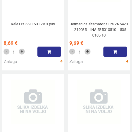
Rele Era 661150 12V 3 pini
Jermenica alternatorja Era ZN5423
= 219035 = INA 535010510 = 535
0105 10
8,69 €
9,69 €
+
+
-
-
Zaloga
4
Zaloga
4