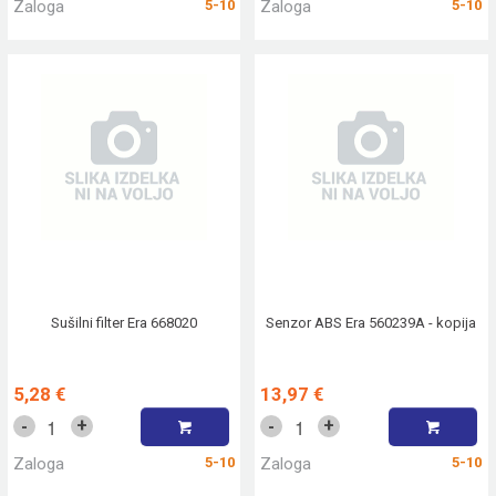
Zaloga
5-10
Zaloga
5-10
Sušilni filter Era 668020
Senzor ABS Era 560239A - kopija
5,28 €
13,97 €
+
+
-
-
Zaloga
5-10
Zaloga
5-10