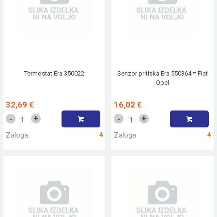
Termostat Era 350022
Senzor pritiska Era 550364 = Fiat
Opel
32,69 €
16,02 €
+
+
-
-
Zaloga
4
Zaloga
4