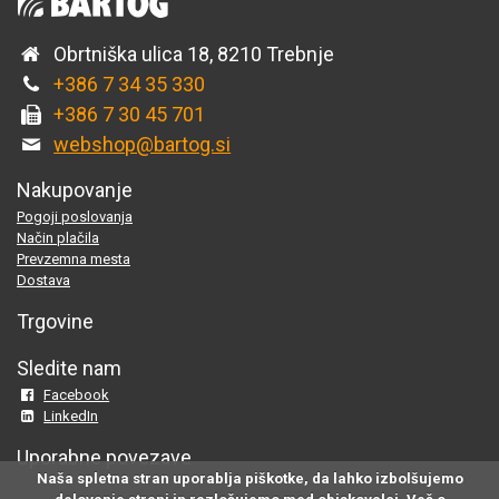
Obrtniška ulica 18, 8210 Trebnje
+386 7 34 35 330
+386 7 30 45 701
webshop@bartog.si
Nakupovanje
Pogoji poslovanja
Način plačila
Prevzemna mesta
Dostava
Trgovine
Sledite nam
Facebook
LinkedIn
Uporabne povezave
Naša spletna stran uporablja piškotke, da lahko izbolšujemo