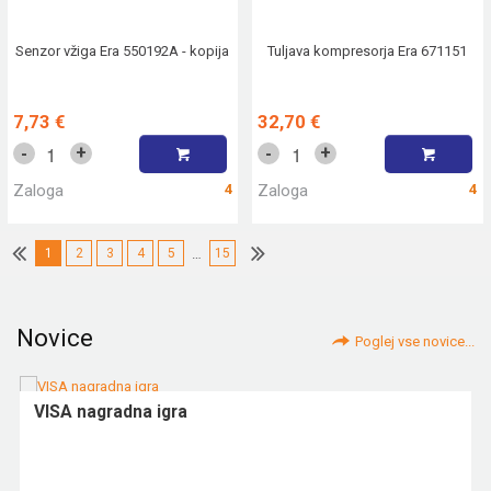
Senzor vžiga Era 550192A - kopija
Tuljava kompresorja Era 671151
7,73 €
32,70 €
+
+
-
-
Zaloga
4
Zaloga
4
1
2
3
4
5
…
15
Novice
Poglej vse novice...
VISA nagradna igra