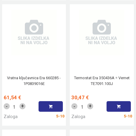
Vratna ključavnica Era 660285 -
Termostat Era 350436A = Vernet
1P0839016E
TE7091.100J
61,54 €
30,47 €
+
+
-
-
Zaloga
5-10
Zaloga
5-10