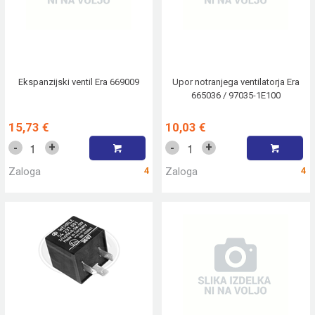
Ekspanzijski ventil Era 669009
Upor notranjega ventilatorja Era
665036 / 97035-1E100
15,73 €
10,03 €
+
+
-
-
Zaloga
4
Zaloga
4