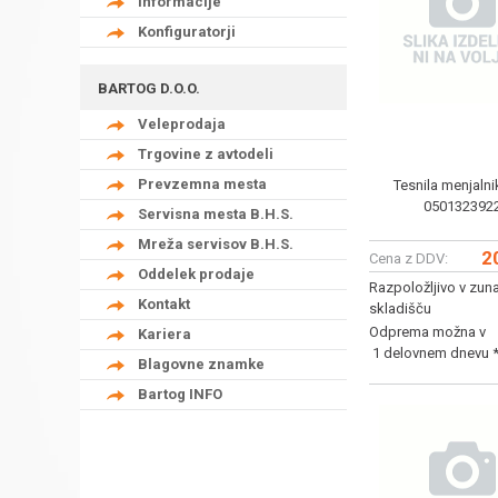
Informacije
Konfiguratorji
BARTOG D.O.O.
Veleprodaja
Trgovine z avtodeli
Prevzemna mesta
Tesnila menjaln
050132392
Servisna mesta B.H.S.
Mreža servisov B.H.S.
2
Cena z DDV:
Oddelek prodaje
Razpoložljivo v zun
Kontakt
skladišču
Odprema možna v
Kariera
1 delovnem dnevu 
Blagovne znamke
Bartog INFO