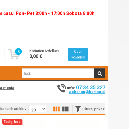
času. Pon- Pet 8:00h - 17:00h Sobota 8:00h
Košarica izdelkov
0
Odpri
0,00 €
košarico
07 34 35 327
na mesta
Info:
webshop@bartog.si
rikazanih artiklov
Filtriraj prikaz
Zadnji kosi