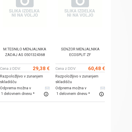
M.TESNILO MENJALNIKA
SENZOR MENJALNIKA
ZADAJ AS 0501324368
ECOSPLIT ZF
29,38 €
60,48 €
Cena z DDV:
Cena z DDV:
Razpoložljivo v zunanjem
Razpoložljivo v zunanjem
skladišču
skladišču
Odprema možna v
Odprema možna v
1 delovnem dnevu *
1 delovnem dnevu *