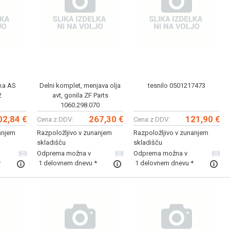
ika AS
Delni komplet, menjava olja
tesnilo 0501217473
2
avt, gonila ZF Parts
1060.298.070
02,84 €
267,30 €
121,90 €
Cena z DDV:
Cena z DDV:
anjem
Razpoložljivo v zunanjem
Razpoložljivo v zunanjem
skladišču
skladišču
Odprema možna v
Odprema možna v
*
1 delovnem dnevu *
1 delovnem dnevu *