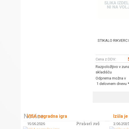
STIKALO RIKVERC
Cena z DDV:
Razpoložljivo v zun
skladišču
Odprema možna v
1 delovnem dnevu 
Novice
VISA nagradna igra
Izšla je
Preberi več
10.06.2026
2.06.2025