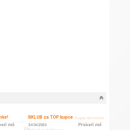
mke!
BKLUB za TOP kupce
Poglej vse novice...
eri več
Preberi več
24.04.2024