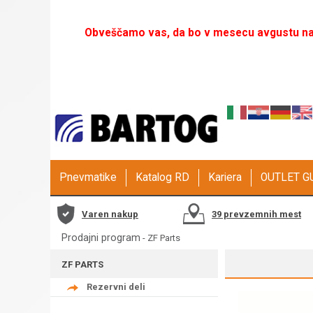
Obveščamo vas, da bo v mesecu avgustu naš
Pnevmatike
Katalog RD
Kariera
OUTLET 
Varen nakup
39 prevzemnih mest
Prodajni program
-
ZF Parts
ZF PARTS
Rezervni deli