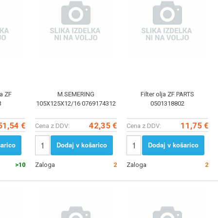
ka ZF
M.SEMERING
Filter olja ZF PARTS
3
105X125X12/16 0769174312
0501318802
51,54 €
42,35 €
11,75 €
Cena z DDV:
Cena z DDV:
arico
Dodaj v košarico
Dodaj v košarico
>10
Zaloga
2
Zaloga
2