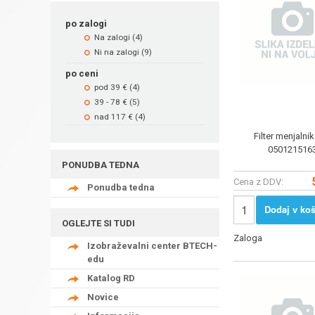
po zalogi
Na zalogi (4)
Ni na zalogi (9)
po ceni
pod 39 € (4)
39 - 78 € (5)
nad 117 € (4)
Filter menjalni
050121516
PONUDBA TEDNA
Cena z DDV:
Ponudba tedna
Dodaj v koš
OGLEJTE SI TUDI
Zaloga
Izobraževalni center BTECH-
edu
Katalog RD
Novice