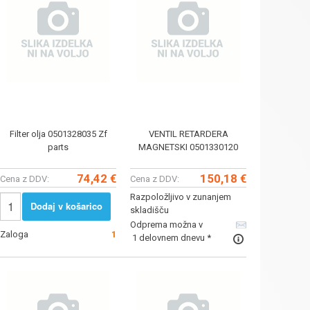
Filter olja 0501328035 Zf
VENTIL RETARDERA
parts
MAGNETSKI 0501330120
74,42 €
150,18 €
Cena z DDV:
Cena z DDV:
Razpoložljivo v zunanjem
Dodaj v košarico
skladišču
Odprema možna v
Zaloga
1
1 delovnem dnevu *