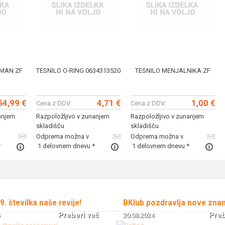
 MAN ZF
TESNILO O-RING 0634313520
TESNILO MENJALNIKA ZF
54,99 €
4,71 €
1,00 €
Cena z DDV:
Cena z DDV:
anjem
Razpoložljivo v zunanjem
Razpoložljivo v zunanjem
skladišču
skladišču
Odprema možna v
Odprema možna v
*
1 delovnem dnevu *
1 delovnem dnevu *
 9. številka naše revije!
BKlub pozdravlja nove zna
Preberi več
Preb
20.08.2024