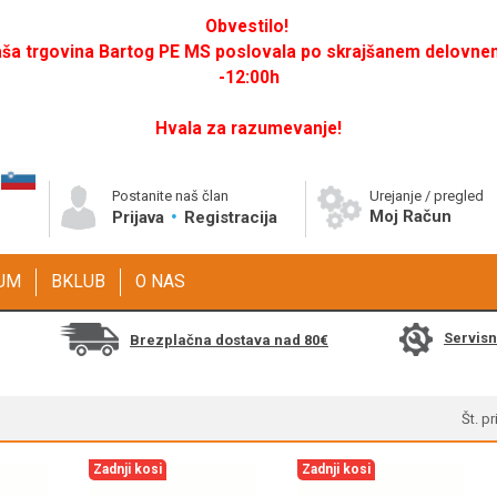
Obvestilo!
a trgovina Bartog PE MS poslovala po skrajšanem delovnem 
-12:00h
Hvala za razumevanje!
Postanite naš član
Urejanje / pregled
Moj Račun
Prijava
Registracija
GUM
BKLUB
O NAS
Servis
Brezplačna dostava nad 80€
Št. p
Zadnji kosi
Zadnji kosi