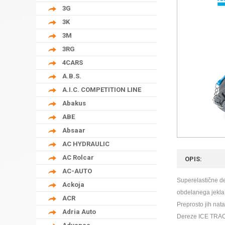
3G
3K
3M
3RG
4CARS
A.B.S.
A.I.C. COMPETITION LINE
Abakus
ABE
Absaar
AC HYDRAULIC
AC Rolcar
OPIS:
AC-AUTO
Superelastične de
Ackoja
obdelanega jekla,
ACR
Preprosto jih nata
Adria Auto
Dereze ICE TRACK 