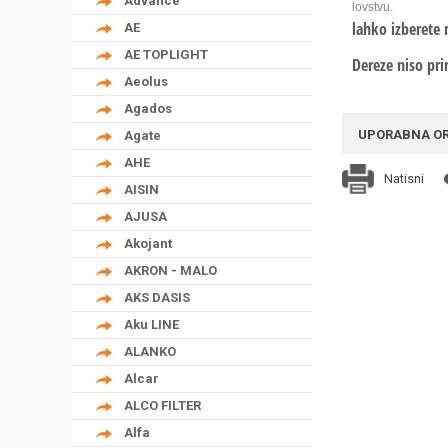
Advance
lovstvu.
lahko izberete 
AE
AE TOPLIGHT
Dereze niso pri
Aeolus
Agados
UPORABNA O
Agate
AHE
Natisni
AISIN
AJUSA
Akojant
AKRON - MALO
AKS DASIS
Aku LINE
ALANKO
Alcar
ALCO FILTER
Alfa