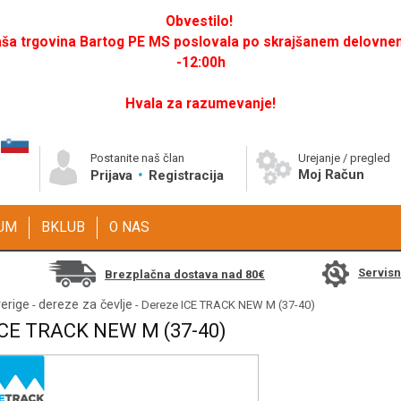
Obvestilo!
a trgovina Bartog PE MS poslovala po skrajšanem delovnem 
-12:00h
Hvala za razumevanje!
Postanite naš član
Urejanje / pregled
Moj Račun
Prijava
Registracija
GUM
BKLUB
O NAS
Servis
Brezplačna dostava nad 80€
erige
dereze za čevlje
-
- Dereze ICE TRACK NEW M (37-40)
CE TRACK NEW M (37-40)