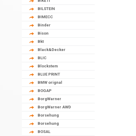
BIKE IT
BILSTEIN
BIMECC
Binder
Bison
Bkt
Black&Decker
BLIC
Blockstem
BLUE PRINT
BMW orignal
BOGAP
BorgWarner
BorgWarner AWD
Borsehung
Borsehung
BOSAL