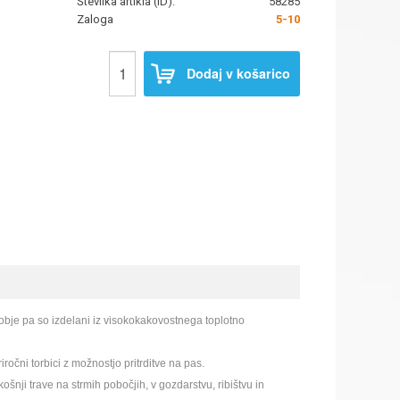
Številka artikla (ID):
58285
Zaloga
5-10
Dodaj v košarico
obje pa so izdelani iz visokokakovostnega toplotno
ročni torbici z možnostjo pritrditve na pas.
ji trave na strmih pobočjih, v gozdarstvu, ribištvu in