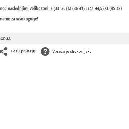
med naslednjimi velikostmi: S
(33–36)
M
(36-41)
L
(41-44,5)
XL
(45-48)
merne za visokogorje!
RODJA
Pošlji prijatelju
Vprašanje strokovnjaku