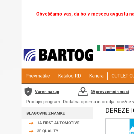
Obveščamo vas, da bo v mesecu avgustu naš
Pnevmatike
Katalog RD
Kariera
OUTLET 
Varen nakup
39 prevzemnih mest
Prodajni program
Dodatna oprema in orodja
snežne v
-
-
DEREZE I
BLAGOVNE ZNAMKE
1A FIRST AUTOMOTIVE
3F QUALITY