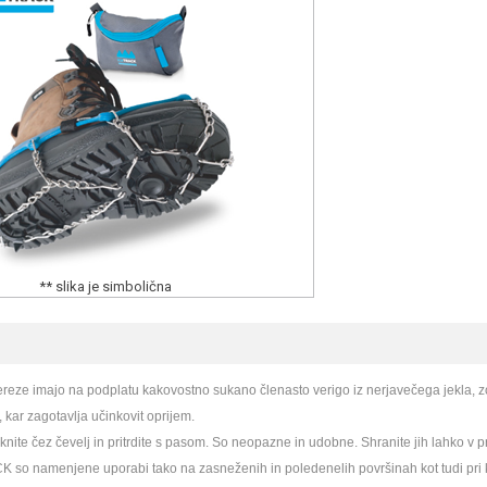
** slika je simbolična
reze imajo na podplatu kakovostno sukano členasto verigo iz nerjavečega jekla, z
 kar zagotavlja učinkovit oprijem.
knite čez čevelj in pritrdite s pasom. So neopazne in udobne. Shranite jih lahko v pri
so namenjene uporabi tako na zasneženih in poledenelih površinah kot tudi pri košn