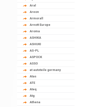
Aral
Areon
Armorall
Arnott Europe
Aroma
ASHIKA
ASHUKI
AS-PL
ASPOCK
ASSO
at autoteile germany
Atas
ATE
Ateq
Atg
Athena