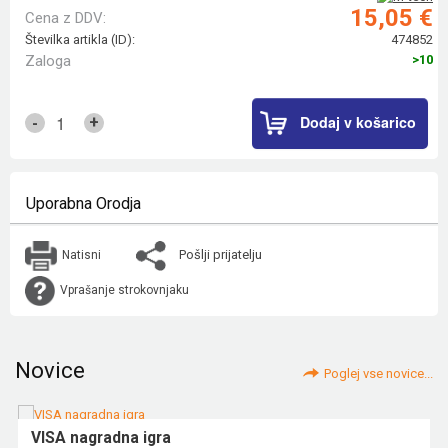
15,05 €
Cena z DDV:
Številka artikla (ID):
474852
Zaloga
>10
Dodaj v košarico
+
-
Uporabna Orodja
Pošlji prijatelju
Natisni
Vprašanje strokovnjaku
Novice
Poglej vse novice...
VISA nagradna igra