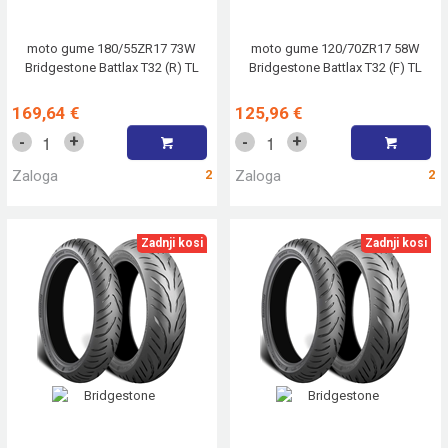
moto gume 180/55ZR17 73W
moto gume 120/70ZR17 58W
Bridgestone Battlax T32 (R) TL
Bridgestone Battlax T32 (F) TL
169,64 €
125,96 €
+
+
-
-
Zaloga
2
Zaloga
2
Zadnji kosi
Zadnji kosi