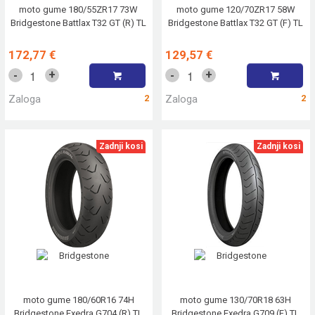
moto gume 180/55ZR17 73W
moto gume 120/70ZR17 58W
Bridgestone Battlax T32 GT (R) TL
Bridgestone Battlax T32 GT (F) TL
172,77 €
129,57 €
+
+
-
-
Zaloga
2
Zaloga
2
Zadnji kosi
Zadnji kosi
moto gume 180/60R16 74H
moto gume 130/70R18 63H
Bridgestone Exedra G704 (R) TL
Bridgestone Exedra G709 (F) TL