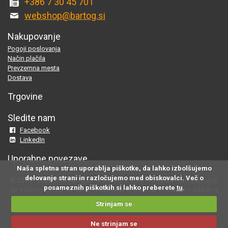
+386 7 30 45 701
webshop@bartog.si
Nakupovanje
Pogoji poslovanja
Način plačila
Prevzemna mesta
Dostava
Trgovine
Sledite nam
Facebook
LinkedIn
Uporabne povezave
Naša spletna stran uporablja piškotke, da lahko izbolšujemo
delovanje strani in razločujemo med obiskovalci. Več o
© 2015 - 2025 Spletna trgovina Bartog, v spletni trgovini www.bartog.si
posameznih piškotkih si lahko preberete
tu
.
se trudimo objavljati samo preverjene in pravilne podatke o artiklih v
ponudbi; če na naši strani odkrijete neresnične oziroma neustrezne
Strinjam se
informacije, nam to prosimo sporočite na
webshop@bartog.si
. Slike
izdelkov so simbolične. Cene že vsebujejo DDV.
Ne strinjam se