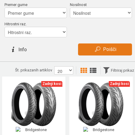
Premer gume
Nosilnost
Hitrostni raz.
Poišči
Info
Št. prikazanih artiklov
Filtriraj prikaz
Zadnji kosi
Zadnji kosi