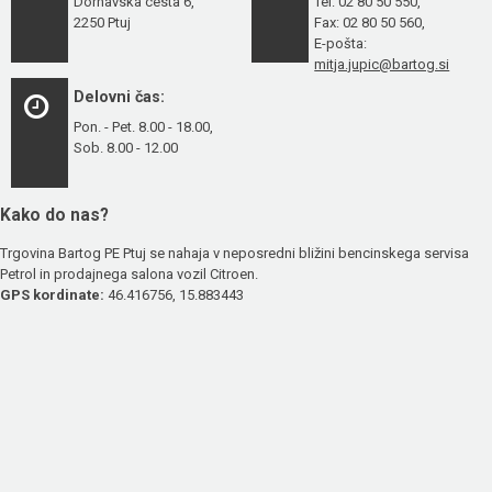
Dornavska cesta 6,
Tel: 02 80 50 550,
2250 Ptuj
Fax: 02 80 50 560,
E-pošta:
mitja.jupic@bartog.si
Delovni čas:
Pon. - Pet. 8.00 - 18.00,
Sob. 8.00 - 12.00
Kako do nas?
Trgovina Bartog PE Ptuj se nahaja v neposredni bližini bencinskega servisa
Petrol in prodajnega salona vozil Citroen.
GPS kordinate:
46.416756, 15.883443