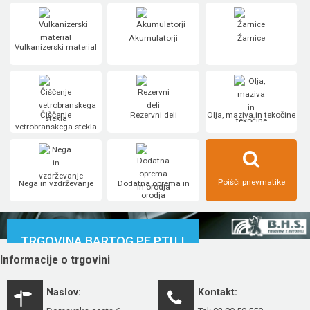
Akumulatorji
Žarnice
Vulkanizerski material
Čiščenje
Rezervni deli
Olja, maziva in tekočine
vetrobranskega stekla
Poišči pnevmatike
Nega in vzdrževanje
Dodatna oprema in
orodja
TRGOVINA BARTOG PE PTUJ
Informacije o trgovini
Naslov:
Kontakt: