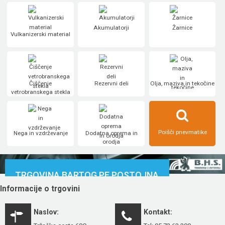
Akumulatorji
Žarnice
Vulkanizerski material
Čiščenje
Rezervni deli
Olja, maziva in tekočine
vetrobranskega stekla
Poišči pnevmatike
Nega in vzdrževanje
Dodatna oprema in
orodja
TRGOVINA BARTOG PE POSTOJNA
Informacije o trgovini
Naslov:
Kontakt: