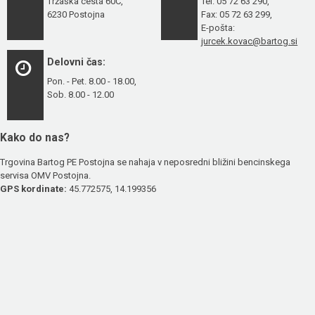
Tržaška cesta 60C,
Tel: 05 72 63 290,
6230 Postojna
Fax: 05 72 63 299,
E-pošta:
jurcek.kovac@bartog.si
Delovni čas:
Pon. - Pet. 8.00 - 18.00,
Sob. 8.00 - 12.00
Kako do nas?
Trgovina Bartog PE Postojna se nahaja v neposredni bližini bencinskega
servisa OMV Postojna.
GPS kordinate:
45.772575, 14.199356