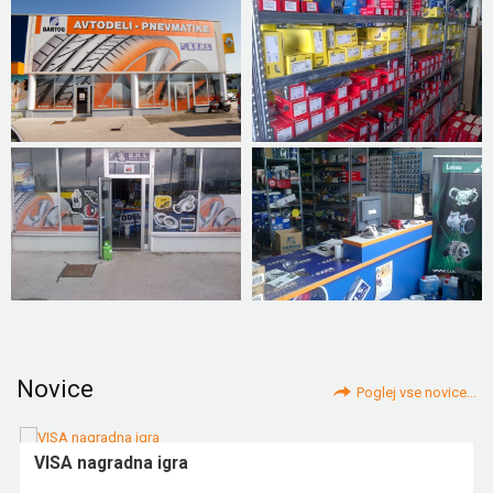
Novice
Poglej vse novice...
VISA nagradna igra