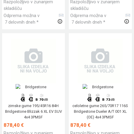
Razpoložljivo v zunanjem
Razpoložljivo v zunanjem
skladišču
skladišču
Odprema možna v
Odprema možna v
7 delovnih dneh *
7 delovnih dneh *
zimske gume 195/45R16 84H
celoletne gume 265/70R17 116S
Bridgestone Blizzak 6 XL EV SUV
Bridgestone Dueler A/T 001 XL
4x4 3PMSF
(OE) 4x4 3PMSF
878,40 €
878,40 €
Razpoložljivo v zunanjem
Razpoložljivo v zunanjem