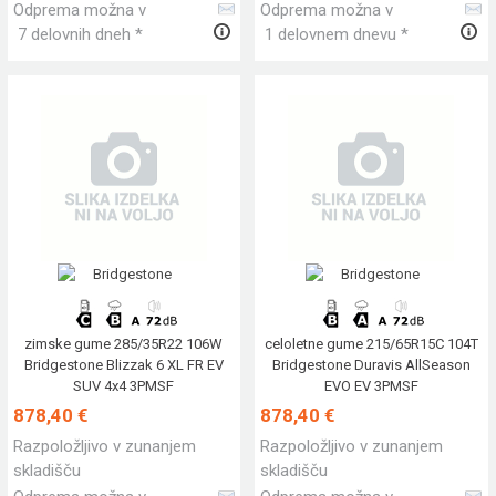
Odprema možna v
Odprema možna v
7 delovnih dneh *
1 delovnem dnevu *
zimske gume 285/35R22 106W
celoletne gume 215/65R15C 104T
Bridgestone Blizzak 6 XL FR EV
Bridgestone Duravis AllSeason
SUV 4x4 3PMSF
EVO EV 3PMSF
878,40 €
878,40 €
Razpoložljivo v zunanjem
Razpoložljivo v zunanjem
skladišču
skladišču