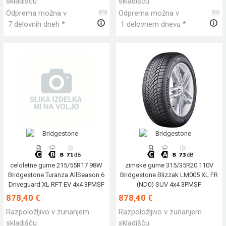
skladišču
skladišču
Odprema možna v
Odprema možna v
7 delovnih dneh *
1 delovnem dnevu *
celoletne gume 215/55R17 98W
zimske gume 315/35R20 110V
Bridgestone Turanza AllSeason 6
Bridgestone Blizzak LM005 XL FR
Driveguard XL RFT EV 4x4 3PMSF
(ND0) SUV 4x4 3PMSF
878,40 €
878,40 €
Razpoložljivo v zunanjem
Razpoložljivo v zunanjem
skladišču
skladišču