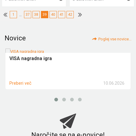
1
…
37
38
39
40
41
42
Novice
Poglej vse novice...
VISA nagradna igra
10.06.2026
Preberi več
Naročite se na e-novice!