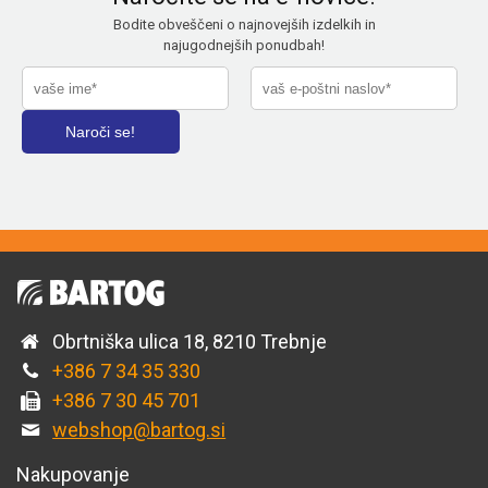
Bodite obveščeni o najnovejših izdelkih in
najugodnejših ponudbah!
Obrtniška ulica 18, 8210 Trebnje
+386 7 34 35 330
+386 7 30 45 701
webshop@bartog.si
Nakupovanje