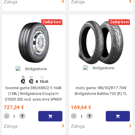
Zaloga
4
Zaloga
3
Zadnji kosi
Zadnji kosi
tovorne gume 385/65R22.5 164K
moto gume 180/55ZR17 73W
(158L) Bridgestone Ecopia H-
Bridgestone Battlax T32 (R) TL
STEER 002 vod. aces m+s 3PMSF
727,24 €
169,64 €
+
+
-
-
Zaloga
3
Zaloga
2