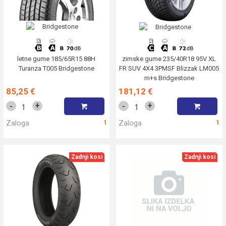
letne gume 185/65R15 88H
zimske gume 235/40R18 95V XL
Turanza T005 Bridgestone
FR SUV 4X4 3PMSF Blizzak LM005
m+s Bridgestone
85,25 €
181,12 €
+
+
-
-
Zaloga
1
Zaloga
1
Zadnji kosi
Zadnji kosi