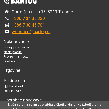
Obrtniška ulica 18, 8210 Trebnje
+386 7 34 35 330
+386 7 30 45 701
webshop@bartog.si
Nakupovanje
Pogoji poslovanja
Način plačila
Prevzemna mesta
Dostava
Trgovine
Sledite nam
Facebook
LinkedIn
Uporabne povezave
Naša spletna stran uporablja piškotke, da lahko izbolšujemo