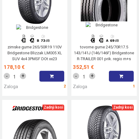
zimske gume 265/50R19 110V
tovorne gume 245/70R17.5
Bridgestone Blizzak LM005 XL
143/141J (146/146F) Bridgestone
SUV 4x4 3PMSF DOt xx23
R-TRAILER 001 prik. regio m+s
3PMSF
178,10 €
352,51 €
+
+
-
-
Zaloga
2
Zaloga
1
Zadnji kosi
Zadnji kosi