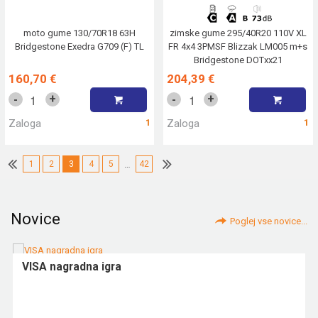
moto gume 130/70R18 63H
zimske gume 295/40R20 110V XL
Bridgestone Exedra G709 (F) TL
FR 4x4 3PMSF Blizzak LM005 m+s
Bridgestone DOTxx21
160,70 €
204,39 €
+
+
-
-
Zaloga
1
Zaloga
1
1
2
3
4
5
…
42
Novice
Poglej vse novice...
VISA nagradna igra