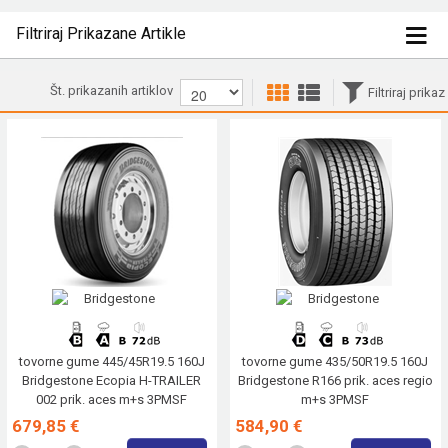
Filtriraj Prikazane Artikle
Št. prikazanih artiklov
Filtriraj prikaz
tovorne gume 445/45R19.5 160J
tovorne gume 435/50R19.5 160J
Bridgestone Ecopia H-TRAILER
Bridgestone R166 prik. aces regio
002 prik. aces m+s 3PMSF
m+s 3PMSF
679,85 €
584,90 €