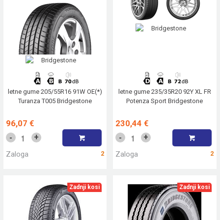
letne gume 205/55R16 91W OE(*)
letne gume 235/35R20 92Y XL FR
Turanza T005 Bridgestone
Potenza Sport Bridgestone
96,07 €
230,44 €
+
+
-
-
Zaloga
2
Zaloga
2
Zadnji kosi
Zadnji kosi