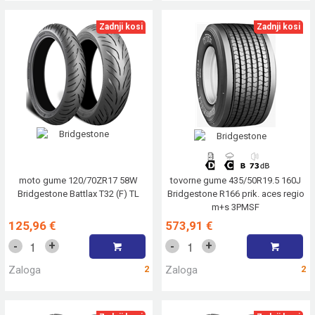
Zadnji kosi
Zadnji kosi
moto gume 120/70ZR17 58W
tovorne gume 435/50R19.5 160J
Bridgestone Battlax T32 (F) TL
Bridgestone R166 prik. aces regio
m+s 3PMSF
125,96 €
573,91 €
+
+
-
-
Zaloga
2
Zaloga
2