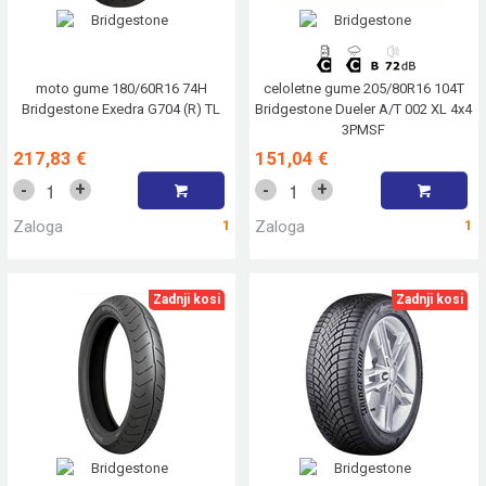
moto gume 180/60R16 74H
celoletne gume 205/80R16 104T
Bridgestone Exedra G704 (R) TL
Bridgestone Dueler A/T 002 XL 4x4
3PMSF
217,83 €
151,04 €
+
+
-
-
Zaloga
1
Zaloga
1
Zadnji kosi
Zadnji kosi