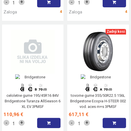
+
+
-
-
Zaloga
4
Zaloga
4
Zadnji kosi
celoletne gume 195/45R16 84V
tovorne gume 355/50R22.5 156L
Bridgestone Turanza AllSeason 6
Bridgestone Ecopia H-STEER 002
XL EV 3PMSF
vod. aces m+s 3PMSF
110,96 €
617,11 €
+
+
-
-