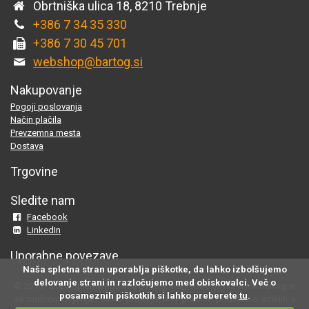
Obrtniška ulica 18, 8210 Trebnje
+386 7 34 35 330
+386 7 30 45 701
webshop@bartog.si
Nakupovanje
Pogoji poslovanja
Način plačila
Prevzemna mesta
Dostava
Trgovine
Sledite nam
Facebook
LinkedIn
Uporabne povezave
Naša spletna stran uporablja piškotke, da lahko izbolšujemo
delovanje strani in razločujemo med obiskovalci. Več o
© 2015 - 2025 Spletna trgovina Bartog, v spletni trgovini www.bartog.si
posameznih piškotkih si lahko preberete
tu
.
se trudimo objavljati samo preverjene in pravilne podatke o artiklih v