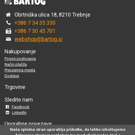
Obrtniška ulica 18, 8210 Trebnje
+386 7 34 35 330
+386 7 30 45 701
webshop@bartog.si
Nakupovanje
Pogoji poslovanja
Način plačila
Prevzemna mesta
Dostava
Trgovine
Sledite nam
Facebook
LinkedIn
Uporabne povezave
Naša spletna stran uporablja piškotke, da lahko izbolšujemo