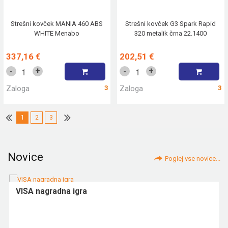
Strešni kovček MANIA 460 ABS
Strešni kovček G3 Spark Rapid
WHITE Menabo
320 metalik črna 22.1400
337,16 €
202,51 €
+
+
-
-
Zaloga
3
Zaloga
3
1
2
3
Novice
Poglej vse novice...
VISA nagradna igra