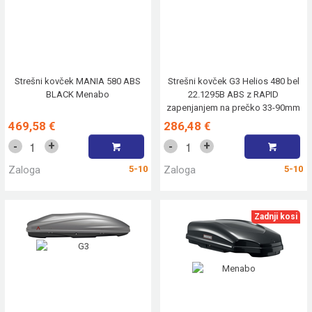
Strešni kovček MANIA 580 ABS
Strešni kovček G3 Helios 480 bel
BLACK Menabo
22.1295B ABS z RAPID
zapenjanjem na prečko 33-90mm
469,58 €
286,48 €
+
+
-
-
Zaloga
5-10
Zaloga
5-10
Zadnji kosi