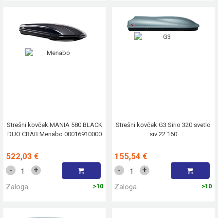
Strešni kovček MANIA 580 BLACK
Strešni kovček G3 Sirio 320 svetlo
DUO CRAB Menabo 00016910000
siv 22.160
522,03 €
155,54 €
+
+
-
-
Zaloga
>10
Zaloga
>10