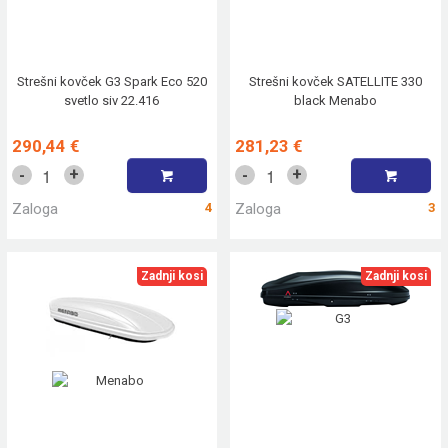
Strešni kovček G3 Spark Eco 520
Strešni kovček SATELLITE 330
svetlo siv 22.416
black Menabo
290,44 €
281,23 €
+
+
-
-
Zaloga
4
Zaloga
3
Zadnji kosi
Zadnji kosi