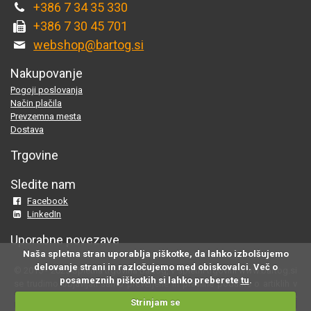
+386 7 34 35 330
+386 7 30 45 701
webshop@bartog.si
Nakupovanje
Pogoji poslovanja
Način plačila
Prevzemna mesta
Dostava
Trgovine
Sledite nam
Facebook
LinkedIn
Uporabne povezave
Naša spletna stran uporablja piškotke, da lahko izbolšujemo
delovanje strani in razločujemo med obiskovalci. Več o
© 2015 - 2025 Spletna trgovina Bartog, v spletni trgovini www.bartog.si
posameznih piškotkih si lahko preberete
tu
.
se trudimo objavljati samo preverjene in pravilne podatke o artiklih v
ponudbi; če na naši strani odkrijete neresnične oziroma neustrezne
Strinjam se
informacije, nam to prosimo sporočite na
webshop@bartog.si
. Slike