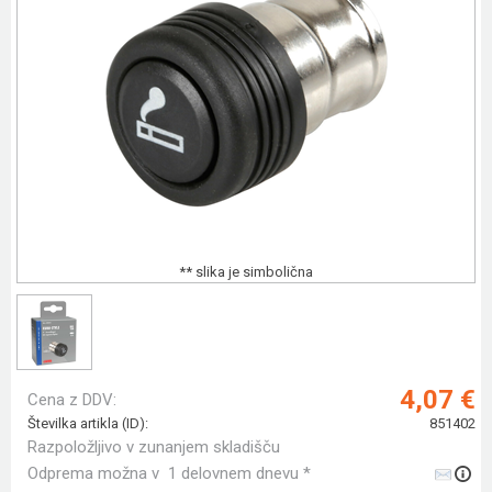
** slika je simbolična
4,07 €
Cena z DDV:
Številka artikla (ID):
851402
Razpoložljivo v zunanjem skladišču
Odprema možna v 1 delovnem dnevu *