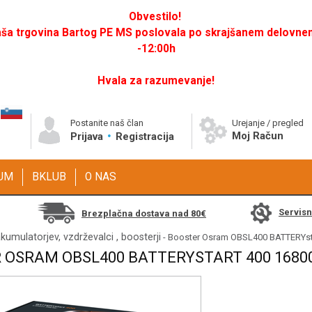
Obvestilo!
a trgovina Bartog PE MS poslovala po skrajšanem delovnem 
-12:00h
Hvala za razumevanje!
Postanite naš član
Urejanje / pregled
Moj Račun
Prijava
Registracija
GUM
BKLUB
O NAS
Servis
Brezplačna dostava nad 80€
akumulatorjev, vzdrževalci , boosterji
- Booster Osram OBSL400 BATTERYsta
 OSRAM OBSL400 BATTERYSTART 400 1680