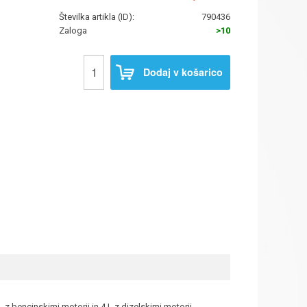
Številka artikla (ID):
790436
Zaloga
>10
Dodaj v košarico
z bencinskimi motorji in 4 L z dizelskimi motorji.