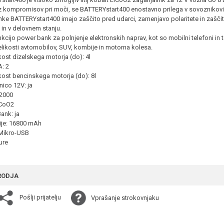
kompromisov pri moči, se BATTERYstart400 enostavno prilega v sovoznikovi p
nke BATTERYstart400 imajo zaščito pred udarci, zamenjavo polaritete in zaščito
 in v delovnem stanju.
nkcijo power bank za polnjenje elektronskih naprav, kot so mobilni telefoni in t
elikosti avtomobilov, SUV, kombije in motorna kolesa.
kost dizelskega motorja (do): 4l
A: 2
kost bencinskega motorja (do): 8l
čnico 12V: ja
 2000
iCoO2
ank: ja
ije: 16800 mAh
 Mikro-USB
ure
RODJA
Pošlji prijatelju
Vprašanje strokovnjaku