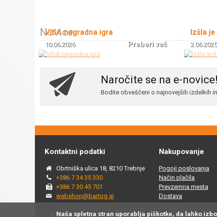
Novice
VISA nagradna igra
Izšla je
Preberi več
10.06.2026
2.06.2025
Naročite se na e-novice
Bodite obveščeni o najnovejših izdelkih 
Kontaktni podatki
Nakupovanje
Obrtniška ulica 18, 8210 Trebnje
Pogoji poslovanja
+386 7 34 35 330
Način plačila
+386 7 30 45 701
Prevzemna mesta
webshop@bartog.si
Dostava
Naša spletna stran uporablja piškotke, da lahko izb
© 2015 - 2025 Spletna trgovina Bartog, v spletni trgovini ww