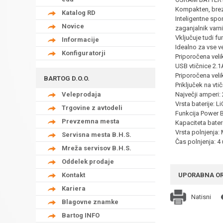
Kompakten, brez 
Katalog RD
Inteligentne spo
Novice
zaganjalnik varni
Vključuje tudi fu
Informacije
Idealno za vse v
Konfiguratorji
Priporočena veli
USB vtičnice 2.1
Priporočena veli
BARTOG D.O.O.
Priključek na vti
Veleprodaja
Največji amperi:
Vrsta baterije: L
Trgovine z avtodeli
Funkcija Power B
Prevzemna mesta
Kapaciteta bater
Vrsta polnjenja:
Servisna mesta B.H.S.
Čas polnjenja: 4 
Mreža servisov B.H.S.
Oddelek prodaje
Kontakt
UPORABNA O
Kariera
Natisni
Blagovne znamke
Bartog INFO