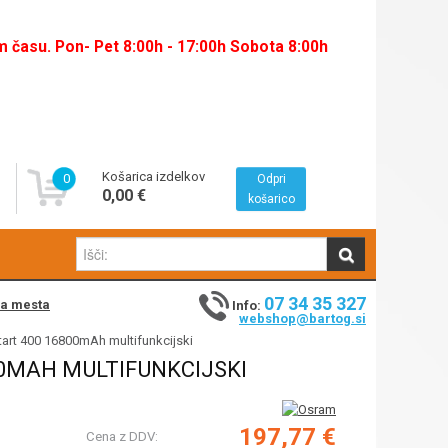
času. Pon- Pet 8:00h - 17:00h Sobota 8:00h
Košarica izdelkov
0
Odpri
0,00 €
košarico
07 34 35 327
na mesta
Info:
webshop@bartog.si
rt 400 16800mAh multifunkcijski
0MAH MULTIFUNKCIJSKI
197,77 €
Cena z DDV: