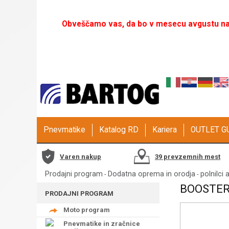
Obveščamo vas, da bo v mesecu avgustu naš
Pnevmatike
Katalog RD
Kariera
OUTLET 
Varen nakup
39 prevzemnih mest
Prodajni program
Dodatna oprema in orodja
polnilci 
-
-
BOOSTER
PRODAJNI PROGRAM
Moto program
Pnevmatike in zračnice