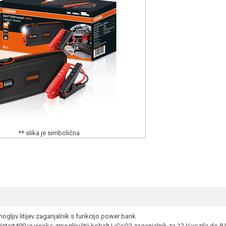
** slika je simbolična
gljiv litijev zaganjalnik s funkcijo power bank
rt400 je visoko zmogljiv litij kobalt LiCoO2 zaganjalnik za 12 V vozila do 8 L 