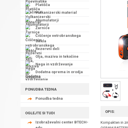
Platišča
Vulkanizerski material
Akumulatorji
Žarnice
Čiščenje vetrobranskega
stekla
Rezervni deli
Olja, maziva in tekočine
Nega in vzdrževanje
Dodatna oprema in orodja
PONUDBA TEDNA
Ponudba tedna
OPIS:
OGLEJTE SI TUDI
Izobraževalni center BTECH-
Kompakten in zmo
edu
OSRAM BATTERYsta