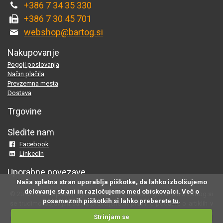
+386 7 34 35 330
+386 7 30 45 701
webshop@bartog.si
Nakupovanje
Pogoji poslovanja
Način plačila
Prevzemna mesta
Dostava
Trgovine
Sledite nam
Facebook
LinkedIn
Uporabne povezave
Naša spletna stran uporablja piškotke, da lahko izbolšujemo
delovanje strani in razločujemo med obiskovalci. Več o
© 2015 - 2025 Spletna trgovina Bartog, v spletni trgovini www.bartog.si
posameznih piškotkih si lahko preberete
tu
.
se trudimo objavljati samo preverjene in pravilne podatke o artiklih v
ponudbi; če na naši strani odkrijete neresnične oziroma neustrezne
Strinjam se
informacije, nam to prosimo sporočite na
webshop@bartog.si
. Slike