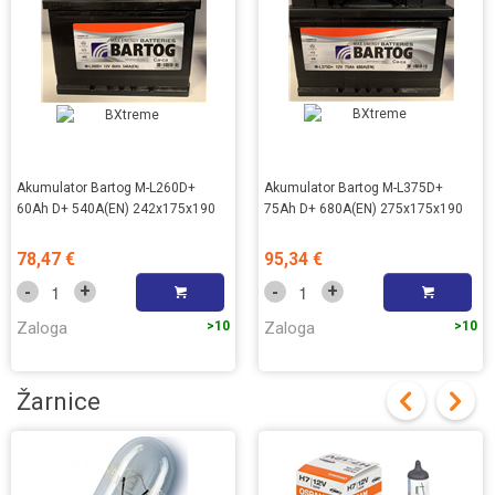
Akumulator Bartog M-L260D+
Akumulator Bartog M-L375D+
60Ah D+ 540A(EN) 242x175x190
75Ah D+ 680A(EN) 275x175x190
78,47 €
95,34 €
+
+
-
-
Zaloga
>10
Zaloga
>10
Žarnice