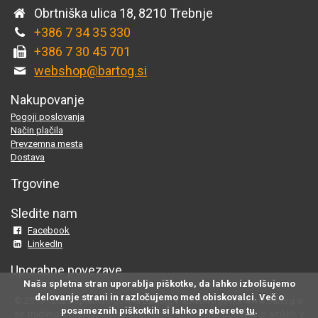
Obrtniška ulica 18, 8210 Trebnje
+386 7 34 35 330
+386 7 30 45 701
webshop@bartog.si
Nakupovanje
Pogoji poslovanja
Način plačila
Prevzemna mesta
Dostava
Trgovine
Sledite nam
Facebook
LinkedIn
Uporabne povezave
Naša spletna stran uporablja piškotke, da lahko izbolšujemo
delovanje strani in razločujemo med obiskovalci. Več o
© 2015 - 2025 Spletna trgovina Bartog, v spletni trgovini www.bartog.si
posameznih piškotkih si lahko preberete
tu
.
se trudimo objavljati samo preverjene in pravilne podatke o artiklih v