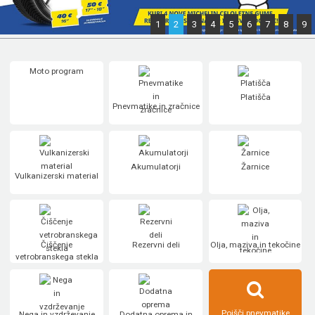
1
2
3
4
5
6
7
8
9
Moto program
Platišča
Pnevmatike in zračnice
Akumulatorji
Žarnice
Vulkanizerski material
Čiščenje
Rezervni deli
Olja, maziva in tekočine
vetrobranskega stekla
Poišči pnevmatike
Nega in vzdrževanje
Dodatna oprema in