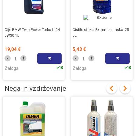
Olje BMW Twin Power Turbo LL04
Čistilo stekla Bxtreme zimsko -25
5W30 1L
5L
19,04 €
5,43 €
+
+
-
-
Zaloga
>10
Zaloga
>10
Nega in vzdrževanje