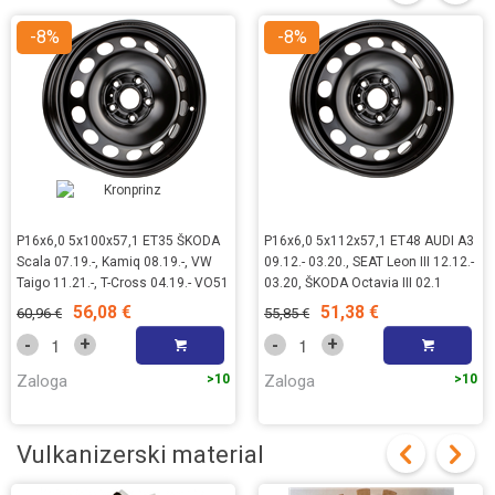
-8%
-8%
P16x6,0 5x100x57,1 ET35 ŠKODA
P16x6,0 5x112x57,1 ET48 AUDI A3
Scala 07.19.-, Kamiq 08.19.-, VW
09.12.- 03.20., SEAT Leon III 12.12.-
Taigo 11.21.-, T-Cross 04.19.- VO51
03.20, ŠKODA Octavia III 02.1
56,08 €
51,38 €
60,96 €
55,85 €
+
+
-
-
Zaloga
>10
Zaloga
>10
Vulkanizerski material