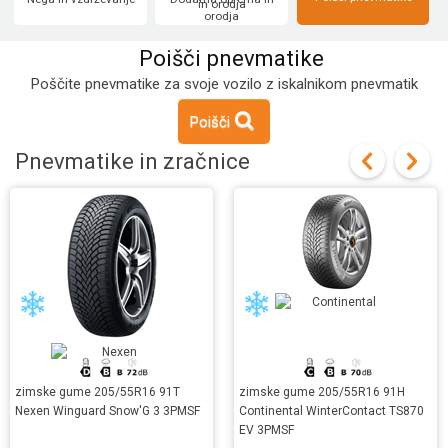
orodja
Poišči pnevmatike
Poščite pnevmatike za svoje vozilo z iskalnikom pnevmatik
Poišči
Pnevmatike in zračnice
zimske gume 205/55R16 91T
zimske gume 205/55R16 91H
Nexen Winguard Snow'G 3 3PMSF
Continental WinterContact TS870
EV 3PMSF