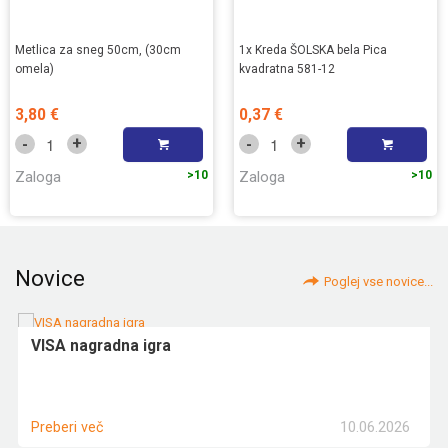
Metlica za sneg 50cm, (30cm
1x Kreda ŠOLSKA bela Pica
omela)
kvadratna 581-12
3,80 €
0,37 €
+
+
-
-
Zaloga
>10
Zaloga
>10
Novice
Poglej vse novice...
VISA nagradna igra
10.06.2026
Preberi več