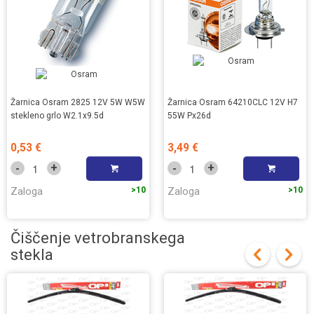
Žarnica Osram 2825 12V 5W W5W
Žarnica Osram 64210CLC 12V H7
stekleno grlo W2.1x9.5d
55W Px26d
0,53 €
3,49 €
+
+
-
-
Zaloga
>10
Zaloga
>10
Čiščenje vetrobranskega
stekla