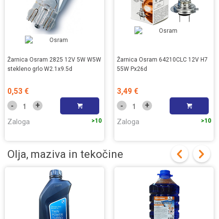
Žarnica Osram 2825 12V 5W W5W
Žarnica Osram 64210CLC 12V H7
stekleno grlo W2.1x9.5d
55W Px26d
0,53 €
3,49 €
+
+
-
-
Zaloga
>10
Zaloga
>10
Olja, maziva in tekočine