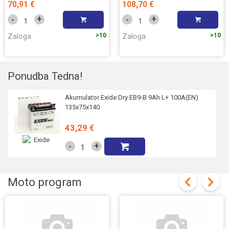
70,91 €
108,70 €
+
+
-
-
Zaloga
>10
Zaloga
>10
Ponudba Tedna!
Akumulator Exide Dry EB9-B 9Ah L+ 100A(EN)
135x75x140
43,29 €
+
-
Moto program