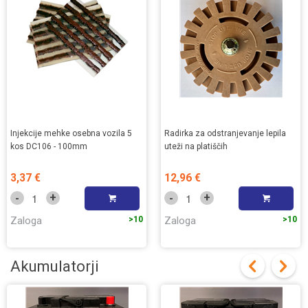
Injekcije mehke osebna vozila 5
Radirka za odstranjevanje lepila
kos DC106 - 100mm
uteži na platiščih
3,37 €
12,96 €
+
+
-
-
Zaloga
>10
Zaloga
>10
Akumulatorji