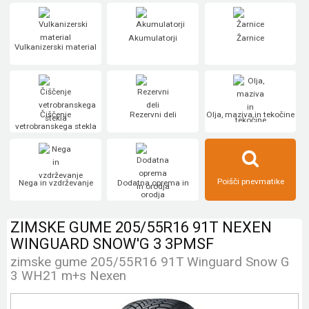
Akumulatorji
Žarnice
Vulkanizerski material
Čiščenje
Rezervni deli
Olja, maziva in tekočine
vetrobranskega stekla
Poišči pnevmatike
Nega in vzdrževanje
Dodatna oprema in
orodja
ZIMSKE GUME 205/55R16 91T NEXEN
WINGUARD SNOW'G 3 3PMSF
zimske gume 205/55R16 91T Winguard Snow G
3 WH21 m+s Nexen