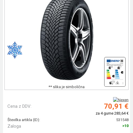
** slika je simbolična
70,91 €
Cena z DDV:
za 4 gume 283,64 €
Številka artikla (ID):
531548
Zaloga
>10