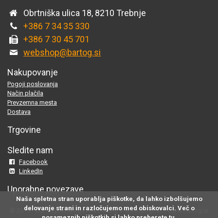
Obrtniška ulica 18, 8210 Trebnje
+386 7 34 35 330
+386 7 30 45 701
webshop@bartog.si
Nakupovanje
Pogoji poslovanja
Način plačila
Prevzemna mesta
Dostava
Trgovine
Sledite nam
Facebook
LinkedIn
Uporabne povezave
Naša spletna stran uporablja piškotke, da lahko izbolšujemo
delovanje strani in razločujemo med obiskovalci. Več o
© 2015 - 2025 Spletna trgovina Bartog, v spletni trgovini www.bartog.si
posameznih piškotkih si lahko preberete
tu
.