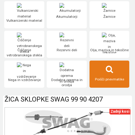
Akumulatorji
Žarnice
Vulkanizerski material
Čiščenje
Rezervni deli
Olja, maziva in tekočine
vetrobranskega stekla
Poišči pnevmatike
Nega in vzdrževanje
Dodatna oprema in
orodja
ŽICA SKLOPKE SWAG 99 90 4207
Zadnji kosi