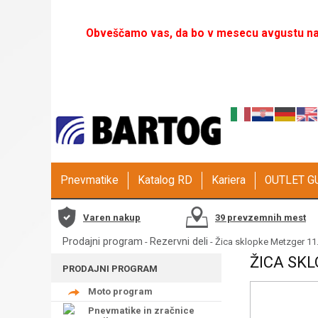
Obveščamo vas, da bo v mesecu avgustu naš
Pnevmatike
Katalog RD
Kariera
OUTLET 
Varen nakup
39 prevzemnih mest
Prodajni program
Rezervni deli
-
- Žica sklopke Metzger 11
ŽICA SK
PRODAJNI PROGRAM
Moto program
Pnevmatike in zračnice