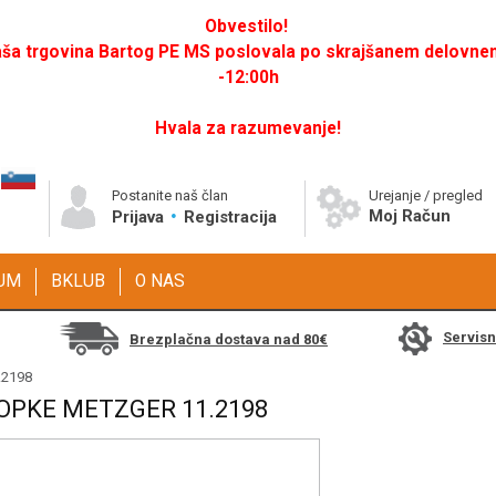
Obvestilo!
a trgovina Bartog PE MS poslovala po skrajšanem delovnem 
-12:00h
Hvala za razumevanje!
Postanite naš član
Urejanje / pregled
Moj Račun
Prijava
Registracija
GUM
BKLUB
O NAS
Servis
Brezplačna dostava nad 80€
.2198
LOPKE METZGER 11.2198