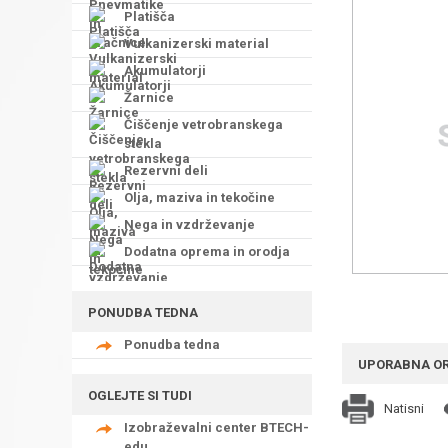
Platišča
Vulkanizerski material
Akumulatorji
Žarnice
Čiščenje vetrobranskega
stekla
Rezervni deli
Olja, maziva in tekočine
Nega in vzdrževanje
Dodatna oprema in orodja
PONUDBA TEDNA
Ponudba tedna
UPORABNA O
OGLEJTE SI TUDI
Natisni
Izobraževalni center BTECH-
edu