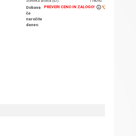
Številka artikla (ID):
118092
PREVERI CENO IN ZALOGO!
Dobava
če
naročite
danes: