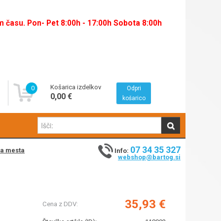
času. Pon- Pet 8:00h - 17:00h Sobota 8:00h
Košarica izdelkov
0
Odpri
0,00 €
košarico
07 34 35 327
na mesta
Info:
webshop@bartog.si
35,93 €
Cena z DDV: