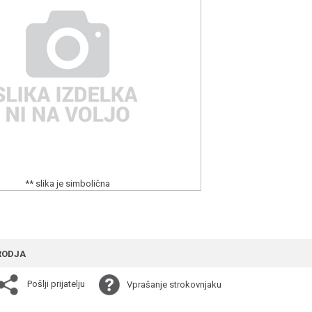
** slika je simbolična
RODJA
Pošlji prijatelju
Vprašanje strokovnjaku