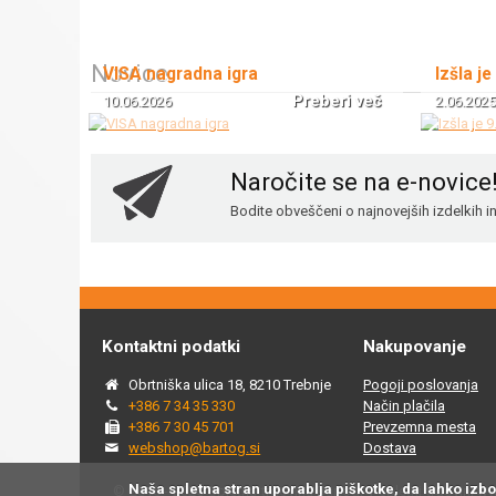
Novice
VISA nagradna igra
Izšla je
Preberi več
10.06.2026
2.06.2025
Naročite se na e-novice
Bodite obveščeni o najnovejših izdelkih 
Kontaktni podatki
Nakupovanje
Obrtniška ulica 18, 8210 Trebnje
Pogoji poslovanja
+386 7 34 35 330
Način plačila
+386 7 30 45 701
Prevzemna mesta
webshop@bartog.si
Dostava
Naša spletna stran uporablja piškotke, da lahko izb
© 2015 - 2025 Spletna trgovina Bartog, v spletni trgovini ww