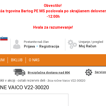
Obvestilo!
a trgovina Bartog PE MS poslovala po skrajšanem delovnem 
-12:00h
Hvala za razumevanje!
Postanite naš član
Urejanje / pregled
Moj Račun
Prijava
Registracija
GUM
BKLUB
O NAS
Servis
Brezplačna dostava nad 80€
ikli v akciji
ostali rezervni deli
-
- žica ročne Vaico V22-30020
NE VAICO V22-30020