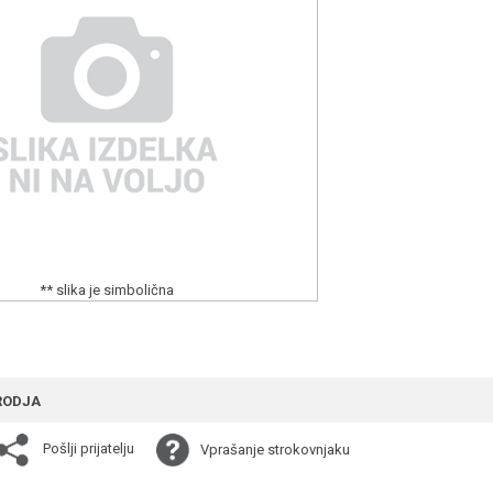
** slika je simbolična
RODJA
Pošlji prijatelju
Vprašanje strokovnjaku