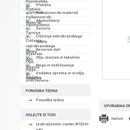
Platišča
Vulkanizerski material
Akumulatorji
Žarnice
Čiščenje vetrobranskega
stekla
Rezervni deli
Olja, maziva in tekočine
Nega in vzdrževanje
Dodatna oprema in orodja
PONUDBA TEDNA
Ponudba tedna
UPORABNA O
OGLEJTE SI TUDI
Natisni
Izobraževalni center BTECH-
edu