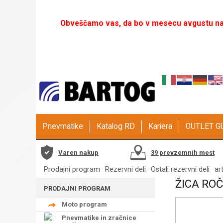
Obveščamo vas, da bo v mesecu avgustu naš
Pnevmatike
Katalog RD
Kariera
OUTLET 
Varen nakup
39 prevzemnih mest
Prodajni program
Rezervni deli
Ostali rezervni deli
art
-
-
-
ŽICA ROČ
PRODAJNI PROGRAM
Moto program
Pnevmatike in zračnice