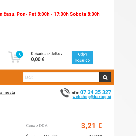
času. Pon- Pet 8:00h - 17:00h Sobota 8:00h
Košarica izdelkov
0
Odpri
0,00 €
košarico
07 34 35 327
na mesta
Info:
webshop@bartog.si
3,21 €
Cena z DDV: