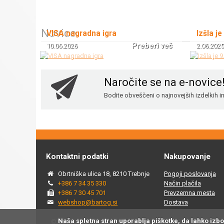
Novice
VISA nagradna igra
Izšla je
Preberi več
10.06.2026
2.06.2025
Naročite se na e-novice
Bodite obveščeni o najnovejših izdelkih 
Kontaktni podatki
Nakupovanje
Obrtniška ulica 18, 8210 Trebnje
Pogoji poslovanja
+386 7 34 35 330
Način plačila
+386 7 30 45 701
Prevzemna mesta
webshop@bartog.si
Dostava
Naša spletna stran uporablja piškotke, da lahko izb
© 2015 - 2025 Spletna trgovina Bartog, v spletni trgovini ww