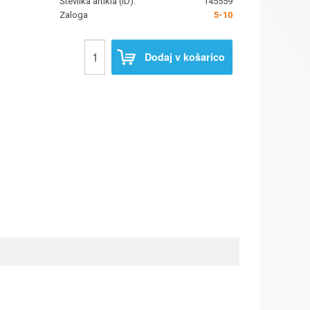
Številka artikla (ID):
145559
Zaloga
5-10
Dodaj v košarico