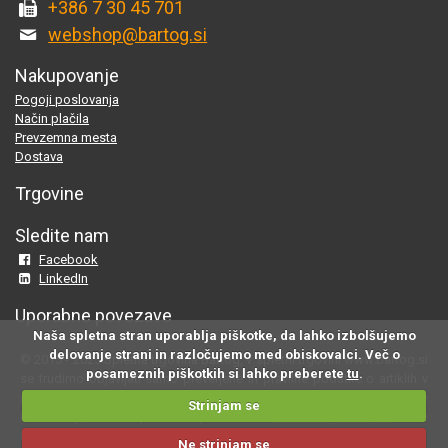
+386 7 30 45 701
webshop@bartog.si
Nakupovanje
Pogoji poslovanja
Način plačila
Prevzemna mesta
Dostava
Trgovine
Sledite nam
Facebook
LinkedIn
Uporabne povezave
Naša spletna stran uporablja piškotke, da lahko izbolšujemo
delovanje strani in razločujemo med obiskovalci. Več o
© 2015 - 2025 Spletna trgovina Bartog, v spletni trgovini www.bartog.si
posameznih piškotkih si lahko preberete
tu
.
se trudimo objavljati samo preverjene in pravilne podatke o artiklih v
ponudbi; če na naši strani odkrijete neresnične oziroma neustrezne
Strinjam se
informacije, nam to prosimo sporočite na
webshop@bartog.si
. Slike
izdelkov so simbolične. Cene že vsebujejo DDV.
Ne strinjam se