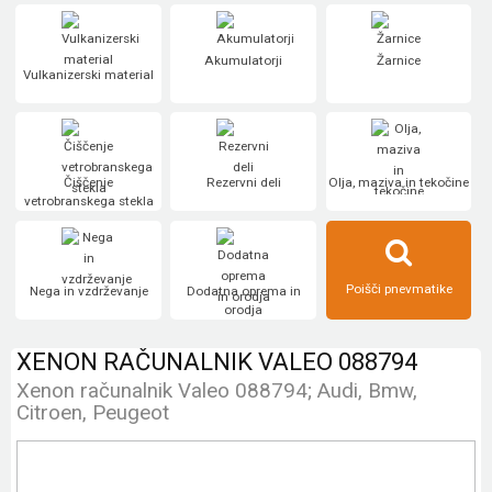
Akumulatorji
Žarnice
Vulkanizerski material
Čiščenje
Rezervni deli
Olja, maziva in tekočine
vetrobranskega stekla
Poišči pnevmatike
Nega in vzdrževanje
Dodatna oprema in
orodja
XENON RAČUNALNIK VALEO 088794
Xenon računalnik Valeo 088794; Audi, Bmw,
Citroen, Peugeot