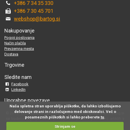
+386 7 34 35 330
+386 7 30 45 701
webshop@bartog.si
Nakupovanje
Pogoji poslovanja
Način plačila
Prevzemna mesta
Dostava
Trgovine
Sledite nam
Facebook
LinkedIn
Uporabne povezave
Naša spletna stran uporablja piškotke, da lahko izbolšujemo
delovanje strani in razločujemo med obiskovalci. Več o
© 2015 - 2025 Spletna trgovina Bartog, v spletni trgovini www.bartog.si
posameznih piškotkih si lahko preberete
tu
.
se trudimo objavljati samo preverjene in pravilne podatke o artiklih v
ponudbi; če na naši strani odkrijete neresnične oziroma neustrezne
Strinjam se
informacije, nam to prosimo sporočite na
webshop@bartog.si
. Slike