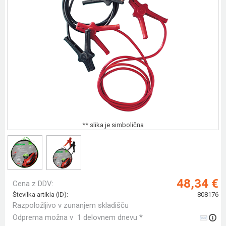
** slika je simbolična
48,34 €
Cena z DDV:
Številka artikla (ID):
808176
Razpoložljivo v zunanjem skladišču
Odprema možna v 1 delovnem dnevu *