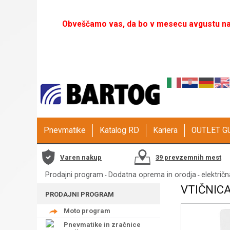
Obveščamo vas, da bo v mesecu avgustu naš
Pnevmatike
Katalog RD
Kariera
OUTLET 
Varen nakup
39 prevzemnih mest
Prodajni program
Dodatna oprema in orodja
električ
-
-
VTIČNICA
PRODAJNI PROGRAM
Moto program
Pnevmatike in zračnice