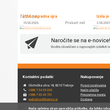
Novice
VISA nagradna igra
Izšla je
Preberi več
10.06.2026
2.06.2025
Naročite se na e-novice
Bodite obveščeni o najnovejših izdelkih 
Kontaktni podatki
Nakupovanje
Obrtniška ulica 18, 8210 Trebnje
Pogoji poslovanja
+386 7 34 35 330
Način plačila
+386 7 30 45 701
Prevzemna mesta
webshop@bartog.si
Dostava
Naša spletna stran uporablja piškotke, da lahko izb
© 2015 - 2025 Spletna trgovina Bartog, v spletni trgovini ww