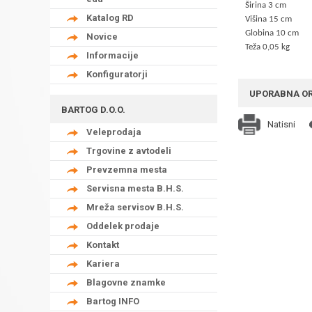
Širina 3 cm
Katalog RD
Višina 15 cm
Globina 10 cm
Novice
Teža 0,05 kg
Informacije
Konfiguratorji
UPORABNA O
BARTOG D.O.O.
Natisni
Veleprodaja
Trgovine z avtodeli
Prevzemna mesta
Servisna mesta B.H.S.
Mreža servisov B.H.S.
Oddelek prodaje
Kontakt
Kariera
Blagovne znamke
Bartog INFO