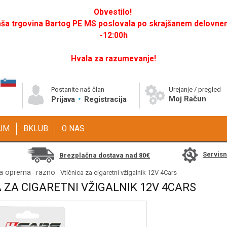
Obvestilo!
a trgovina Bartog PE MS poslovala po skrajšanem delovnem 
-12:00h
Hvala za razumevanje!
Postanite naš član
Urejanje / pregled
Moj Račun
Prijava
Registracija
GUM
BKLUB
O NAS
Servis
Brezplačna dostava nad 80€
na oprema
razno
-
- Vtičnica za cigaretni vžigalnik 12V 4Cars
 ZA CIGARETNI VŽIGALNIK 12V 4CARS