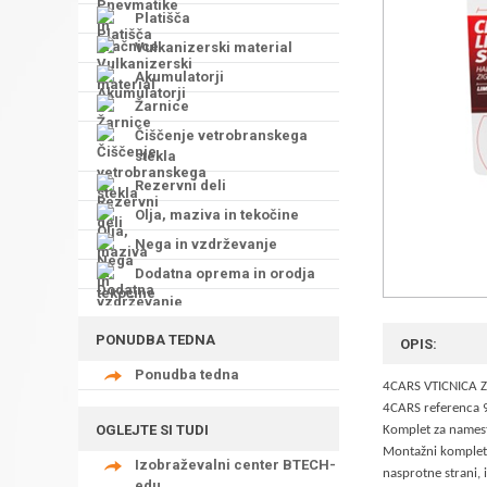
Platišča
Vulkanizerski material
Akumulatorji
Žarnice
Čiščenje vetrobranskega
stekla
Rezervni deli
Olja, maziva in tekočine
Nega in vzdrževanje
Dodatna oprema in orodja
PONUDBA TEDNA
OPIS:
Ponudba tedna
4CARS VTICNICA Z
4CARS referenca
OGLEJTE SI TUDI
Komplet za namesti
Montažni komplet 
Izobraževalni center BTECH-
nasprotne strani, 
edu