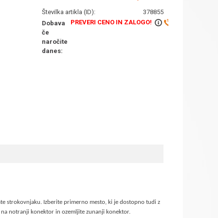
Številka artikla (ID):
378855
PREVERI CENO IN ZALOGO!
Dobava
če
naročite
danes:
e strokovnjaku. Izberite primerno mesto, ki je dostopno tudi z
 na notranji konektor in ozemljite zunanji konektor.