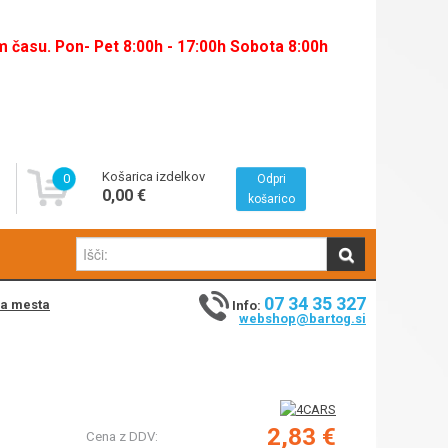
času. Pon- Pet 8:00h - 17:00h Sobota 8:00h
Košarica izdelkov
0
Odpri
0,00 €
košarico
07 34 35 327
na mesta
Info:
webshop@bartog.si
2,83 €
Cena z DDV: