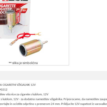
** slika je simbolična
A CIGARETNI VŽIGALNIK 12V
 90212
tev vticnice za cigarete s kablom, 12V
s kablom, 12V - za dodatno namestitev vžigalnika. Priporocamo, da namestitev zaupat
izvrtajte in ocistite odprtino s premerom 24 mm. Prikljucite 12V napetost iz varovalke