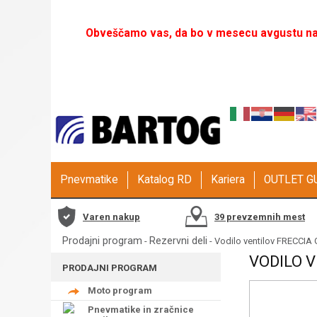
Obveščamo vas, da bo v mesecu avgustu naš
Pnevmatike
Katalog RD
Kariera
OUTLET 
Varen nakup
39 prevzemnih mest
Prodajni program
Rezervni deli
-
- Vodilo ventilov FRECCIA
VODILO V
PRODAJNI PROGRAM
Moto program
Pnevmatike in zračnice