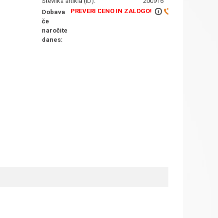
Številka artikla (ID):
200916
PREVERI CENO IN ZALOGO!
Dobava
če
naročite
danes: