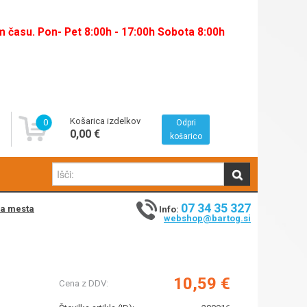
času. Pon- Pet 8:00h - 17:00h Sobota 8:00h
Košarica izdelkov
0
Odpri
0,00 €
košarico
07 34 35 327
na mesta
Info:
webshop@bartog.si
10,59 €
Cena z DDV: