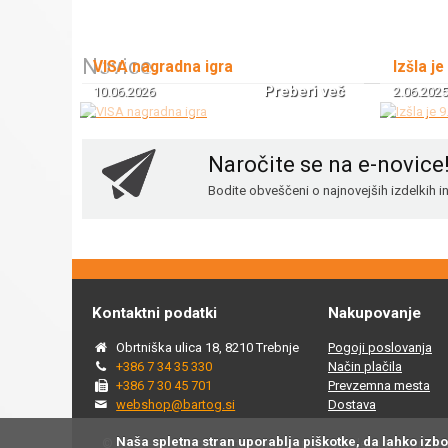
Novice
VISA nagradna igra
Izšla je
Preberi več
10.06.2026
2.06.2025
Naročite se na e-novice
Bodite obveščeni o najnovejših izdelkih 
Kontaktni podatki
Nakupovanje
Obrtniška ulica 18, 8210 Trebnje
Pogoji poslovanja
+386 7 34 35 330
Način plačila
+386 7 30 45 701
Prevzemna mesta
webshop@bartog.si
Dostava
Naša spletna stran uporablja piškotke, da lahko izb
© 2015 - 2025 Spletna trgovina Bartog, v spletni trgovini ww