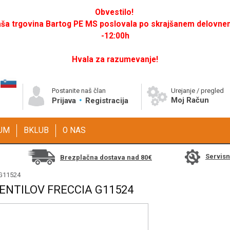
Obvestilo!
a trgovina Bartog PE MS poslovala po skrajšanem delovnem 
-12:00h
Hvala za razumevanje!
Postanite naš član
Urejanje / pregled
Moj Račun
Prijava
Registracija
GUM
BKLUB
O NAS
Servis
Brezplačna dostava nad 80€
 G11524
ENTILOV FRECCIA G11524