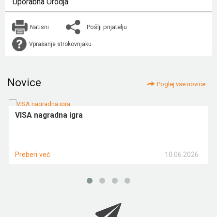
Uporabna Orodja
Pošlji prijatelju
Natisni
Vprašanje strokovnjaku
Novice
Poglej vse novice...
VISA nagradna igra
10.06.2026
Preberi več