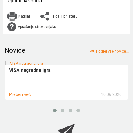
Uporabna Orodja
Pošlji prijatelju
Natisni
Vprašanje strokovnjaku
Novice
Poglej vse novice...
VISA nagradna igra
10.06.2026
Preberi več