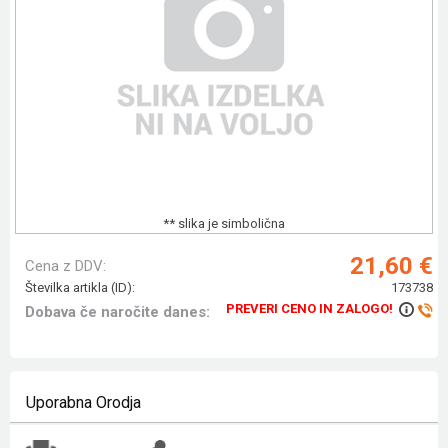
** slika je simbolična
21,60 €
Cena z DDV:
Številka artikla (ID):
173738
PREVERI CENO IN ZALOGO!
Dobava če naročite danes:
Uporabna Orodja