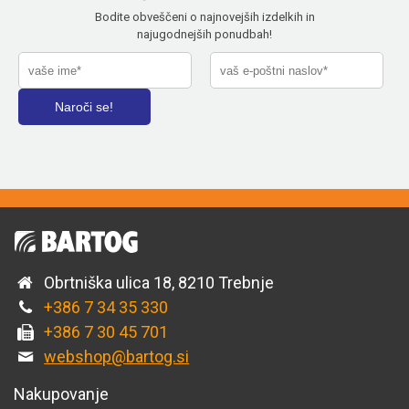
Bodite obveščeni o najnovejših izdelkih in
najugodnejših ponudbah!
Obrtniška ulica 18, 8210 Trebnje
+386 7 34 35 330
+386 7 30 45 701
webshop@bartog.si
Nakupovanje