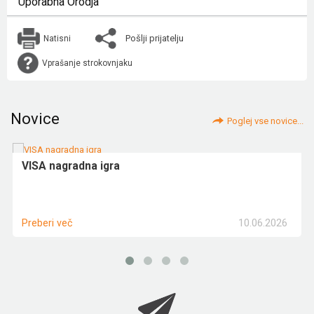
Uporabna Orodja
Pošlji prijatelju
Natisni
Vprašanje strokovnjaku
Novice
Poglej vse novice...
VISA nagradna igra
10.06.2026
Preberi več