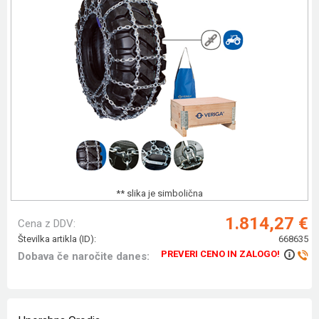
** slika je simbolična
1.814,27 €
Cena z DDV:
Številka artikla (ID):
668635
PREVERI CENO IN ZALOGO!
Dobava če naročite danes: