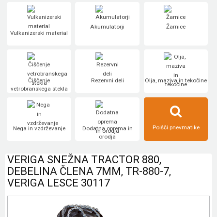
Akumulatorji
Žarnice
Vulkanizerski material
Čiščenje
Rezervni deli
Olja, maziva in tekočine
vetrobranskega stekla
Poišči pnevmatike
Nega in vzdrževanje
Dodatna oprema in
orodja
VERIGA SNEŽNA TRACTOR 880,
DEBELINA ČLENA 7MM, TR-880-7,
VERIGA LESCE 30117