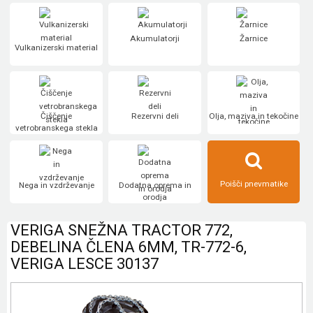
Akumulatorji
Žarnice
Vulkanizerski material
Čiščenje
Rezervni deli
Olja, maziva in tekočine
vetrobranskega stekla
Poišči pnevmatike
Nega in vzdrževanje
Dodatna oprema in
orodja
VERIGA SNEŽNA TRACTOR 772,
DEBELINA ČLENA 6MM, TR-772-6,
VERIGA LESCE 30137