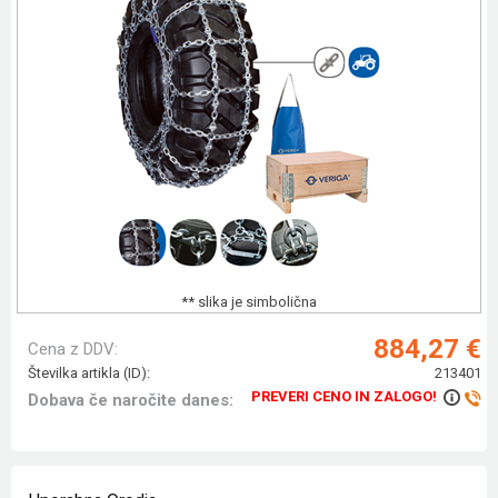
** slika je simbolična
884,27 €
Cena z DDV:
Številka artikla (ID):
213401
PREVERI CENO IN ZALOGO!
Dobava če naročite danes: