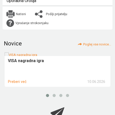
Uporabna Orodja
Pošlji prijatelju
Natisni
Vprašanje strokovnjaku
Novice
Poglej vse novice...
VISA nagradna igra
10.06.2026
Preberi več