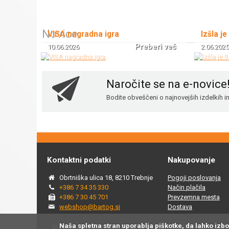
Novice
VISA nagradna igra
Izšla je
Preberi več
10.06.2026
2.06.2025
Naročite se na e-novice
Bodite obveščeni o najnovejših izdelkih 
Kontaktni podatki
Nakupovanje
Obrtniška ulica 18, 8210 Trebnje
Pogoji poslovanja
+386 7 34 35 330
Način plačila
+386 7 30 45 701
Prevzemna mesta
webshop@bartog.si
Dostava
Naša spletna stran uporablja piškotke, da lahko izb
© 2015 - 2025 Spletna trgovina Bartog, v spletni trgovini ww