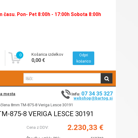
času. Pon- Pet 8:00h - 17:00h Sobota 8:00h
Košarica izdelkov
0
Odpri
0,00 €
košarico
07 34 35 327
na mesta
Info:
webshop@bartog.si
 člena 8mm TM-875-8 Veriga Lesce 30191
M-875-8 VERIGA LESCE 30191
2.230,33 €
Cena z DDV: