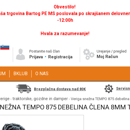
Obvestilo!
a trgovina Bartog PE MS poslovala po skrajšanem delovnem 
-12:00h
Hvala za razumevanje!
Postanite naš član
Urejanje / pregled
Moj Račun
Prijava
Registracija
GUM
BKLUB
O NAS
Servis
Brezplačna dostava nad 80€
erige
traktorske, gozdne in damper
-
- Veriga snežna TEMPO 875 debelina
SNEŽNA TEMPO 875 DEBELINA ČLENA 8MM T