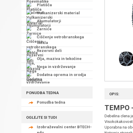
Platišča
Vulkanizerski material
Akumulatorji
Žarnice
Čiščenje vetrobranskega
stekla
Rezervni deli
Olja, maziva in tekočine
Nega in vzdrževanje
Dodatna oprema in orodja
PONUDBA TEDNA
OPIS:
Ponudba tedna
TEMPO - 
Debelina clena j
OGLEJTE SI TUDI
Visokokakovostna
Izobraževalni center BTECH-
Uporabna na obeh
edu
Notranja stransk