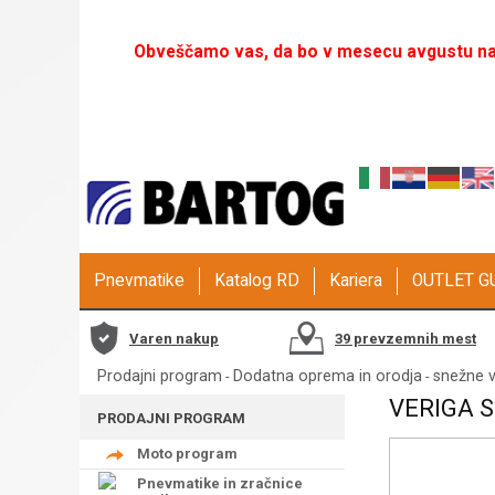
Obveščamo vas, da bo v mesecu avgustu naš
Pnevmatike
Katalog RD
Kariera
OUTLET 
Varen nakup
39 prevzemnih mest
Prodajni program
Dodatna oprema in orodja
snežne v
-
-
VERIGA 
PRODAJNI PROGRAM
Moto program
Pnevmatike in zračnice