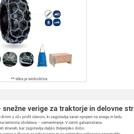
** slika je simbolična
snežne verige za traktorje in delovne str
e 8 mm z »D« profil clenom, ki zagotavlja varen oprijem na snegu in ledu.
 termicna obdelava – cementiranje. V celoti galvanizirana.
 straneh, kar zagotavlja daljšo življenjsko dobo.
a veriga s škopci za prilagajanje in za optimalno prileganje pnevmatiki.