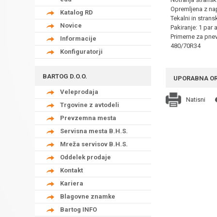
Opremljena z nap
Katalog RD
Tekalni in strans
Novice
Pakiranje: 1 par 
Primerne za pne
Informacije
480/70R34
Konfiguratorji
BARTOG D.O.O.
UPORABNA O
Veleprodaja
Natisni
Trgovine z avtodeli
Prevzemna mesta
Servisna mesta B.H.S.
Mreža servisov B.H.S.
Oddelek prodaje
Kontakt
Kariera
Blagovne znamke
Bartog INFO