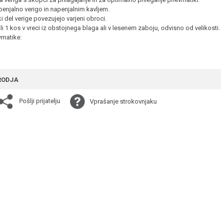
enjalno verigo in napenjalnim kavljem.
ki del verige povezujejo varjeni obroci.
ali 1 kos v vreci iz obstojnega blaga ali v lesenem zaboju, odvisno od velikosti.
vmatike:
RODJA
Pošlji prijatelju
Vprašanje strokovnjaku