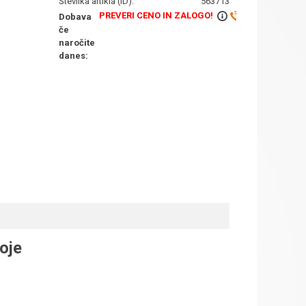
Številka artikla (ID):
563713
PREVERI CENO IN ZALOGO!
Dobava
če
naročite
danes:
oje