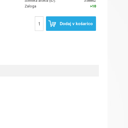
Številka artikla (ID):
358862
Zaloga
>10
Dodaj v košarico