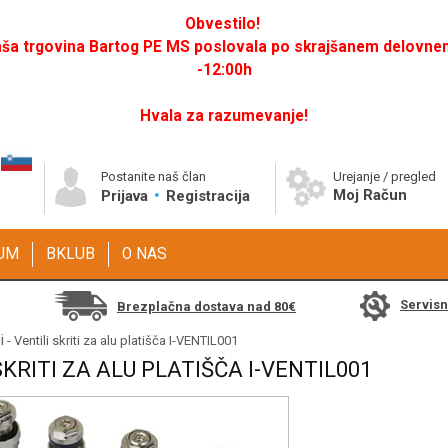
Obvestilo!
a trgovina Bartog PE MS poslovala po skrajšanem delovnem 
-12:00h
Hvala za razumevanje!
Postanite naš član
Urejanje / pregled
Moj Račun
Prijava
Registracija
GUM
BKLUB
O NAS
Servis
Brezplačna dostava nad 80€
i
- Ventili skriti za alu platišča I-VENTIL001
SKRITI ZA ALU PLATIŠČA I-VENTIL001