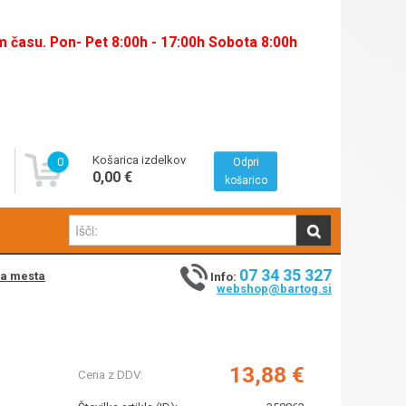
času. Pon- Pet 8:00h - 17:00h Sobota 8:00h
Košarica izdelkov
0
Odpri
0,00 €
košarico
07 34 35 327
na mesta
Info:
webshop@bartog.si
13,88 €
Cena z DDV: