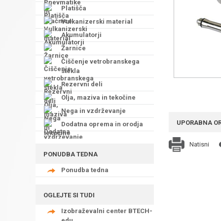
Platišča
Vulkanizerski material
Akumulatorji
Žarnice
Čiščenje vetrobranskega
stekla
Rezervni deli
Olja, maziva in tekočine
Nega in vzdrževanje
UPORABNA O
Dodatna oprema in orodja
Natisni
PONUDBA TEDNA
Ponudba tedna
OGLEJTE SI TUDI
Izobraževalni center BTECH-
edu