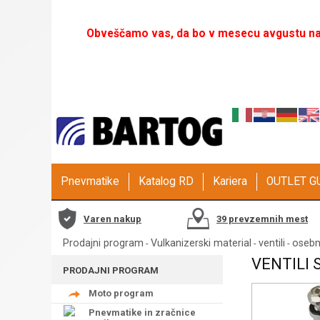
Obveščamo vas, da bo v mesecu avgustu naš
Pnevmatike
Katalog RD
Kariera
OUTLET 
Varen nakup
39 prevzemnih mest
Prodajni program
Vulkanizerski material
ventili
osebn
-
-
-
VENTILI 
PRODAJNI PROGRAM
Moto program
Pnevmatike in zračnice