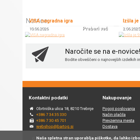
Novice
VISA nagradna igra
Izšla je
Preberi več
10.06.2026
2.06.2025
Naročite se na e-novice
Bodite obveščeni o najnovejših izdelkih 
Kontaktni podatki
Nakupovanje
Obrtniška ulica 18, 8210 Trebnje
Pogoji poslovanja
+386 7 34 35 330
Način plačila
+386 7 30 45 701
Prevzemna mesta
webshop@bartog.si
Dostava
Naša spletna stran uporablja piškotke, da lahko izb
© 2015 - 2025 Spletna trgovina Bartog, v spletni trgovini ww