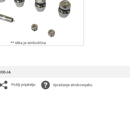
** slika je simbolična
RODJA
Pošlji prijatelju
Vprašanje strokovnjaku