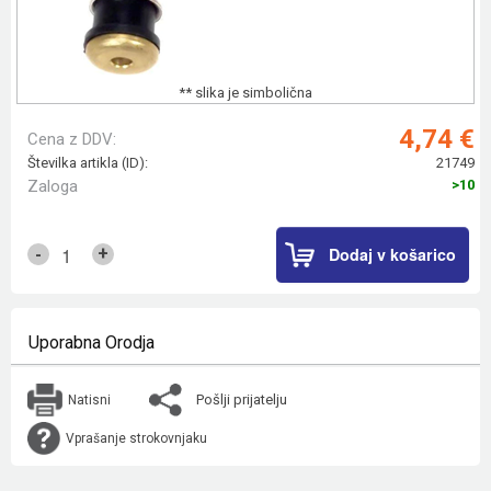
** slika je simbolična
4,74 €
Cena z DDV:
Številka artikla (ID):
21749
Zaloga
>10
Dodaj v košarico
+
-
Uporabna Orodja
Pošlji prijatelju
Natisni
Vprašanje strokovnjaku